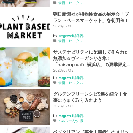
最新トピックス
朝日新聞社が植物性食品の展示会「プ
ラントベースマーケット」を初開催！
2023/07/05
by
Vegewel編集部
最新トピックス
サステナビリティに配慮して作られた
無添加＆ヴィーガンかき氷！
「haishop cafe 横浜店」の夏季限定
メニューをご紹介
2023/07/03
by
Vegewel編集部
最新トピックス
グルテンフリーレシピ5選を紹介！食
事にうまく取り入れよう
2023/07/02
by
Vegewel編集部
ヘルシーな知識
ベジタリアン（菜食主義者）のメリッ