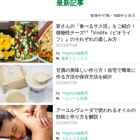
最新記事
619
件中
76 - 100
件を表示
皆さんの「食べるサス活」をご紹介！
植物性チーズ*¹『Violife（ビオライ
フ）』のそれぞれの楽しみ方
2023/07/28
by
Vegewel編集部
最新トピックス
甘酒の美味しい作り方！自宅で簡単に
作る方法や保存方法を紹介
2023/07/25
by
Vegewel編集部
ヘルシーな知識
アーユルヴェーダで使われるオイルの
効能と作り方を解説！
2023/07/24
by
Vegewel編集部
ヘルシーな知識