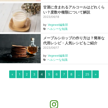
甘酒に含まれるアルコールはどれくら
い？度数や種類について解説
2023/06/18
by
Vegewel編集部
ヘルシーな知識
メープルシロップの作り方は？簡単な
代用レシピ・人気レシピもご紹介
2023/06/17
by
Vegewel編集部
ヘルシーな知識
«
1
2
3
4
5
6
7
8
..
25
»