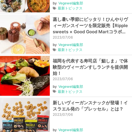
by
Vegewel編集部
最新トピックス
蒸し暑い季節にピッタリ！ひんやりヴ
ィーガンスイーツを限定販売【Ripple
sweets × Good Good Martコラボス
イーツ】
2023/07/06
by
Vegewel編集部
最新トピックス
福岡を代表する寿司店「鮨しま」で体
験型のヴィーガンすしランチを提供開
始！
2023/07/06
by
Vegewel編集部
最新トピックス
新しいヴィーガンスナックが登場！イ
スラエル発の「プレッセル」とは？
2023/07/06
by
Vegewel編集部