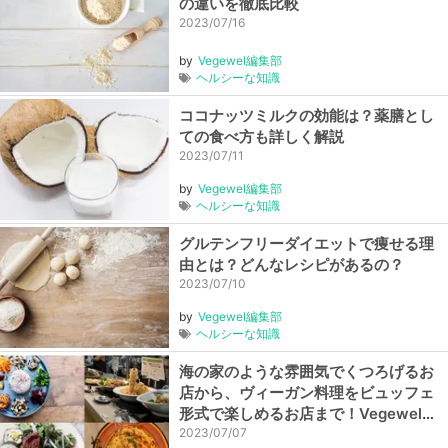
の違いを徹底比較
2023/07/16
by
Vegewel編集部
ヘルシーな知識
ココナッツミルクの効能は？薬膳とし
ての食べ方も詳しく解説
2023/07/11
by
Vegewel編集部
ヘルシーな知識
グルテンフリーダイエットで痩せる理
由とは？どんなレシピがあるの？
2023/07/10
by
Vegewel編集部
ヘルシーな知識
海の家のような雰囲気でくつろげるお
店から、ヴィーガン料理をビュッフェ
形式で楽しめるお店まで！Vegewel新
規掲載店をご紹介【2023年6月】
2023/07/07