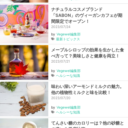
ナチュラルコスメブランド
「SABON」のヴィーガンカフェが期
間限定でオープン！
2023/07/24
by
Vegewel編集部
最新トピックス
メープルシロップの効果を生かした食
べ方って？美味しさと健康を両立！
2023/07/21
by
Vegewel編集部
ヘルシーな知識
味わい深いアーモンドミルクの魅力。
他の植物性ミルクと味を比較！
2023/07/20
by
Vegewel編集部
ヘルシーな知識
てんさい糖のカロリーは？他の砂糖と