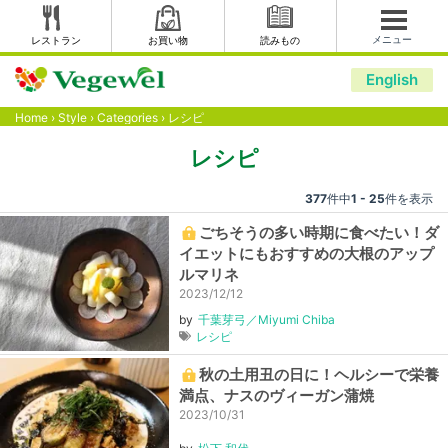
メニュー
レストラン
お買い物
読みもの
English
Home
›
Style
›
Categories
›
レシピ
レシピ
377
件中
1 - 25
件を表示
ごちそうの多い時期に食べたい！ダ
イエットにもおすすめの大根のアップ
ルマリネ
2023/12/12
by
千葉芽弓／Miyumi Chiba
レシピ
秋の土用丑の日に！ヘルシーで栄養
満点、ナスのヴィーガン蒲焼
2023/10/31