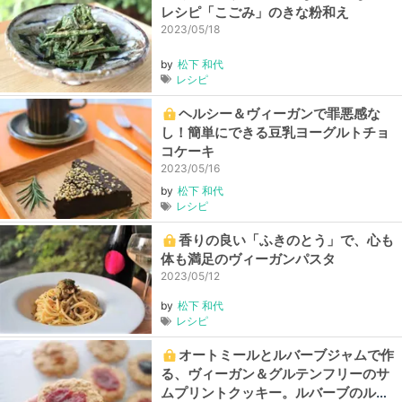
レシピ「こごみ」のきな粉和え
2023/05/18
by
松下 和代
レシピ
ヘルシー＆ヴィーガンで罪悪感な
し！簡単にできる豆乳ヨーグルトチョ
コケーキ
2023/05/16
by
松下 和代
レシピ
香りの良い「ふきのとう」で、心も
体も満足のヴィーガンパスタ
2023/05/12
by
松下 和代
レシピ
オートミールとルバーブジャムで作
る、ヴィーガン＆グルテンフリーのサ
ムプリントクッキー。ルバーブのルビ