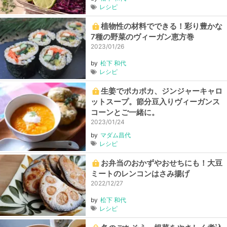
レシピ
植物性の材料でできる！彩り豊かな
7種の野菜のヴィーガン恵方巻
2023/01/26
by
松下 和代
レシピ
生姜でポカポカ、ジンジャーキャロ
ットスープ。節分豆入りヴィーガンス
コーンとご一緒に。
2023/01/24
by
マダム昌代
レシピ
お弁当のおかずやおせちにも！大豆
ミートのレンコンはさみ揚げ
2022/12/27
by
松下 和代
レシピ