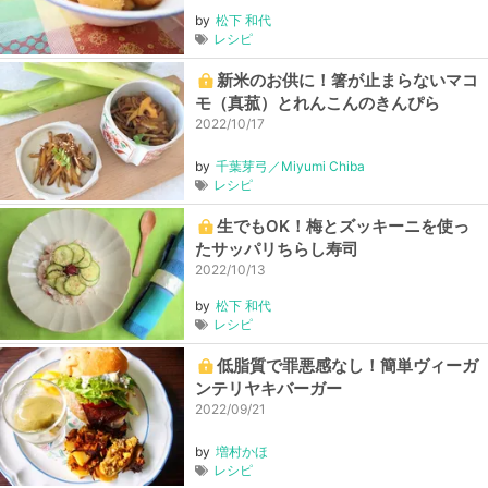
by
松下 和代
レシピ
新米のお供に！箸が止まらないマコ
モ（真菰）とれんこんのきんぴら
2022/10/17
by
千葉芽弓／Miyumi Chiba
レシピ
生でもOK！梅とズッキーニを使っ
たサッパリちらし寿司
2022/10/13
by
松下 和代
レシピ
低脂質で罪悪感なし！簡単ヴィーガ
ンテリヤキバーガー
2022/09/21
by
増村かほ
レシピ