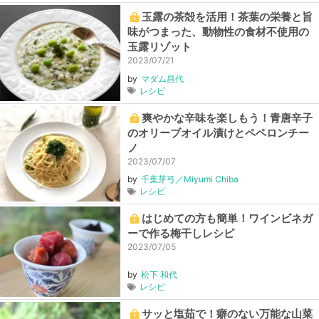
玉露の茶殻を活用！茶葉の栄養と旨
味がつまった、動物性の食材不使用の
玉露リゾット
2023/07/21
by
マダム昌代
レシピ
爽やかな辛味を楽しもう！青唐辛子
のオリーブオイル漬けとペペロンチー
ノ
2023/07/07
by
千葉芽弓／Miyumi Chiba
レシピ
はじめての方も簡単！ワインビネガ
ーで作る梅干しレシピ
2023/07/05
by
松下 和代
レシピ
サッと塩茹で！癖のない万能な山菜