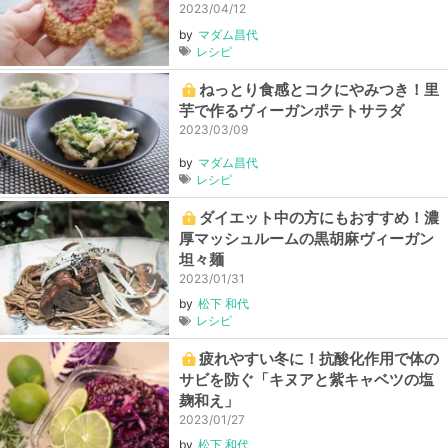
ー色が美しいジャムのレシピつき！
2023/04/12
by
マダム昌代
レシピ
ねっとり食感とコクにやみつき！里
芋で作るヴィーガンポテトサラダ
2023/03/09
by
マダム昌代
レシピ
ダイエット中の方にもおすすめ！濃
厚マッシュルームの黒胡麻ヴィーガン
坦々麺
2023/01/31
by
松下 和代
レシピ
疲れやすい冬に！抗酸化作用で体の
サビを防ぐ「キヌアと紫キャベツの塩
麹和え」
2023/01/27
by
松下 和代