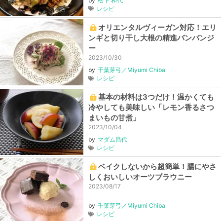
by
松下 和代
レシピ
オリエンタルヴィーガン対応！エリ
ンギと切り干し大根の精進バンバンジ
ー
2023/10/30
by
千葉芽弓／Miyumi Chiba
レシピ
基本の材料は3つだけ！温かくても
冷やしても美味しい「レモン香るさつ
まいもの甘煮」
2023/10/04
by
マダム昌代
レシピ
ベイクしないから超簡単！腸にやさ
しくおいしいオーツブラウニー
2023/08/17
by
千葉芽弓／Miyumi Chiba
レシピ