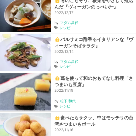
冬のごちそう、根菜をやさしく煮込
んだ『ヴィーガンのっぺい汁』
2022/12/17
by
マダム昌代
レシピ
バルサミコ酢香るイタリアンな『ヴ
ィーガンそばサラダ』
2022/12/14
by
マダム昌代
レシピ
葛を使って和のおもてなし料理「さ
つまいも豆腐」
2022/11/19
by
松下 和代
レシピ
食べたらサクッ、中はモッチリの台
湾さつまいもボール
2022/11/16