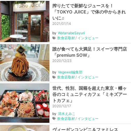
搾りたてで新鮮なジュースを！
「TOKYO JUICE」で体の中からきれ
いに♫
2021/01/14
by
WatanabeSayuri
飲食店取材
インタビュー
誰が食べても大満足！スイーツ専門店
「premium SOW」
2020/12/23
by
Vegewel編集部
飲食店取材
インタビュー
世代、性別、国籍を超えた東京・幡ヶ
谷のコミュニティカフェ「ミキズアー
トカフェ」
2020/12/17
by
清水えみこ
飲食店取材
インタビュー
ヴィーガンコンビニ＆ファミレス