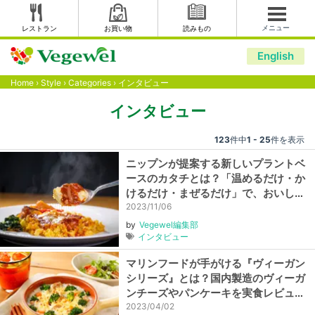
メニュー
レストラン
お買い物
読みもの
English
Home
›
Style
›
Categories
›
インタビュー
インタビュー
123
件中
1 - 25
件を表示
ニップンが提案する新しいプラントベ
ースのカタチとは？「温めるだけ・か
けるだけ・まぜるだけ」で、おいしさ
と地球の未来をつなぐ【10％OFFクー
2023/11/06
ポン】
by
Vegewel編集部
インタビュー
マリンフードが手がける『ヴィーガン
シリーズ』とは？国内製造のヴィーガ
ンチーズやパンケーキを実食レビュ
ー、商品開発にかける想いも取材しま
2023/04/02