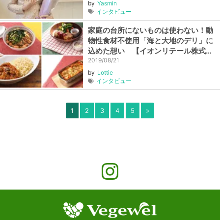
by
Yasmin
インタビュー
家庭の台所にないものは使わない！動
物性食材不使用「海と大地のデリ」に
込めた想い 【イオンリテール株式会
社】
2019/08/21
by
Lottie
インタビュー
1
2
3
4
5
»