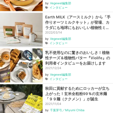
した！
by
Vegewel編集部
インタビュー
Earth MILK（アースミルク）から「手
作りオーツミルクキット」が登場、カ
ラダにも地球にもおいしい植物性ミル
クをご自宅で
2022/03/14
by
Vegewel編集部
インタビュー
乳不使用なのに驚きのおいしさ！植物
性チーズ＆植物性バター『Violife』の
利用者インタビューをお届けします
2021/12/24
by
Vegewel編集部
インタビュー
秋田に貢献するためにロッカーが立ち
上がった！玄米全粒粉99％の玄米麺
「９９麺（ククメン）」が誕生
2021/11/04
by
千葉芽弓／Miyumi Chiba