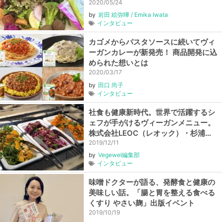
こうそ）】
2020/05/24
by
岩田 絵弥曄 / Emika Iwata
インタビュー
カゴメからパスタソースに続いてヴィ
ーガンカレーが新発売！ 商品開発に込
められた想いとは
2020/03/17
by
田口 尚子
インタビュー
社食も健康新時代。世界で活躍するシ
ェフが手がけるヴィーガンメニュー。
株式会社LEOC（レオック）・杉浦仁
志シェフ
2019/12/11
by
Vegewel編集部
インタビュー
味噌ドクターが語る、発酵食と健康の
美味しい話。「腸と胃を整える食べる
くすり やさい麹」出版イベント
2019/10/19