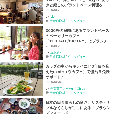
ぎと癒しのプラントベース料理を
2020/09/12
by
Lio
飲食店取材
インタビュー
3000坪の庭園にあるプラントベース
のベーカリーカフェ
「1110CAFE/BAKERY」でブランチ
♪【近藤あやの週1べジのススメ！】
2020/08/19
by
近藤あや
飲食店取材
インタビュー
カラダの中からキレイに! 10年目を迎
えたukafe（ウカフェ）で腸活＆免疫
サポート♬
2020/08/07
by
千葉芽弓／Miyumi Chiba
飲食店取材
インタビュー
日本の田舎暮らしの良さ、サスティナ
ブルなくらしがここにある「ブラウン
ズフィールド」