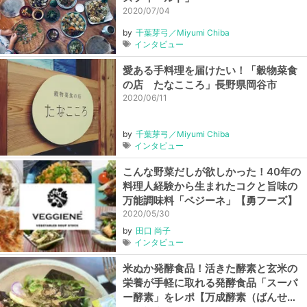
2020/07/04
by
千葉芽弓／Miyumi Chiba
インタビュー
愛ある手料理を届けたい！「穀物菜食
の店 たなこころ」長野県岡谷市
2020/06/11
by
千葉芽弓／Miyumi Chiba
インタビュー
こんな野菜だしが欲しかった！40年の
料理人経験から生まれたコクと旨味の
万能調味料「ベジーネ」【勇フーズ】
2020/05/30
by
田口 尚子
インタビュー
米ぬか発酵食品！活きた酵素と玄米の
栄養が手軽に取れる発酵食品「スーパ
ー酵素」をレポ【万成酵素（ばんせい