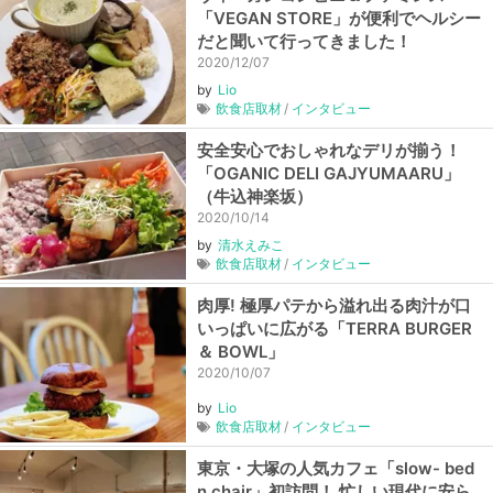
「VEGAN STORE」が便利でヘルシー
だと聞いて行ってきました！
2020/12/07
by
Lio
飲食店取材
インタビュー
安全安心でおしゃれなデリが揃う！
「OGANIC DELI GAJYUMAARU」
（牛込神楽坂）
2020/10/14
by
清水えみこ
飲食店取材
インタビュー
肉厚! 極厚パテから溢れ出る肉汁が口
いっぱいに広がる「TERRA BURGER
＆ BOWL」
2020/10/07
by
Lio
飲食店取材
インタビュー
東京・大塚の人気カフェ「slow- bed
n chair」初訪問！ 忙しい現代に安ら