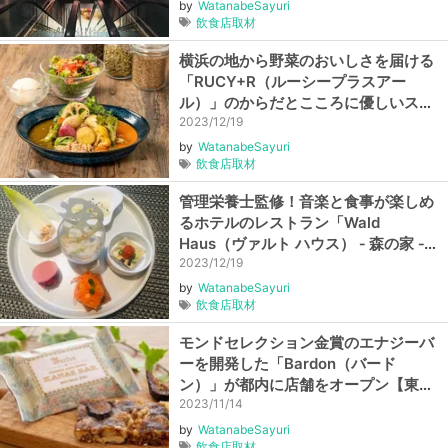
by
WatanabeSayuri
飲食店取材
横浜の地から野菜のおいしさを届ける
「RUCY+R（ルーシープラスアー
ル）」のからだとこころに優しいスパ
イスカレー【神奈川・横浜】
2023/12/19
by
WatanabeSayuri
飲食店取材
管理栄養士監修！音楽と食事が楽しめ
るホテルのレストラン「Wald
Haus（ヴァルト ハウス） ‐ 森の家 ‐
」の四季を感じるウェルネスコース
2023/12/19
【東京・銀座】
by
WatanabeSayuri
飲食店取材
モンドセレクション金賞のエナジーバ
ーを開発した「Bardon（バード
ン）」が都内に店舗をオープン【東
京・銀座】
2023/11/14
by
WatanabeSayuri
飲食店取材