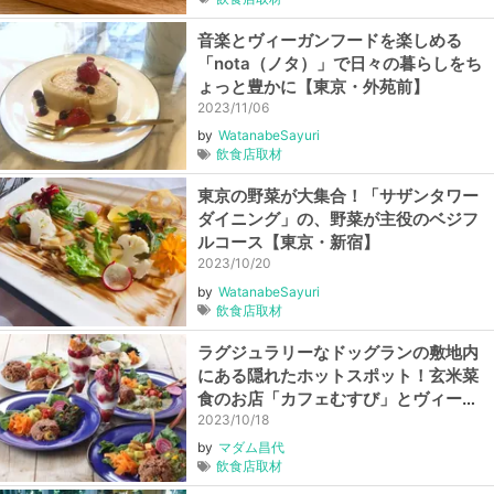
音楽とヴィーガンフードを楽しめる
「nota（ノタ）」で日々の暮らしをち
ょっと豊かに【東京・外苑前】
2023/11/06
by
WatanabeSayuri
飲食店取材
東京の野菜が大集合！「サザンタワー
ダイニング」の、野菜が主役のベジフ
ルコース【東京・新宿】
2023/10/20
by
WatanabeSayuri
飲食店取材
ラグジュラリーなドッグランの敷地内
にある隠れたホットスポット！玄米菜
食のお店「カフェむすび」とヴィーガ
ンスイーツのお店「サロンドテリマ」
2023/10/18
【東京・新小岩】
by
マダム昌代
飲食店取材