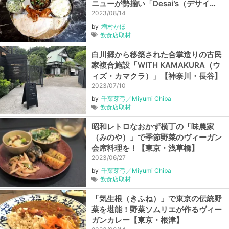
ニューが勢揃い「Desai’s（デサイ
ズ）」【東京・船堀】
2023/08/14
by
増村かほ
飲食店取材
白川郷から移築された合掌造りの古民
家複合施設「WITH KAMAKURA（ウ
ィズ・カマクラ）」【神奈川・長谷】
2023/07/10
by
千葉芽弓／Miyumi Chiba
飲食店取材
昭和レトロなおかず横丁の「味農家
（みのや）」で季節野菜のヴィーガン
会席料理を！【東京・浅草橋】
2023/06/27
by
千葉芽弓／Miyumi Chiba
飲食店取材
「気生根（きふね）」で東京の伝統野
菜を堪能！野菜ソムリエが作るヴィー
ガンカレー【東京・根津】