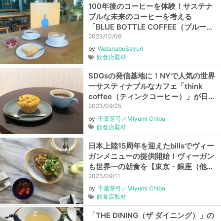
100年後のコーヒーを体験！サステナ
ブルな未来のコーヒーを考える
「BLUE BOTTLE COFFEE（ブルーボ
トルコーヒー）」
2023/10/06
by
WatanabeSayuri
飲食店取材
SDGsの発信基地に！NYで人気の世界
一サスティナブルなカフェ「think
coffee（ティンクコーヒー）」が日本
に上陸【東京・神田】
2023/09/25
by
千葉芽弓／Miyumi Chiba
飲食店取材
日本上陸15周年を迎えたbillsでヴィー
ガンメニューの提供開始！ヴィーガン
も世界一の朝食を【東京・銀座（他、
全8店舗）】
2023/09/11
by
千葉芽弓／Miyumi Chiba
飲食店取材
「THE DINING（ザ ダイニング）」の