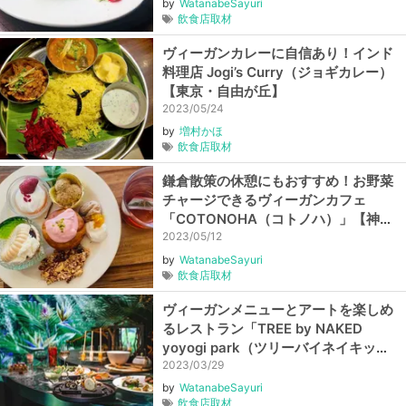
by
WatanabeSayuri
飲食店取材
ヴィーガンカレーに自信あり！インド
料理店 Jogi’s Curry（ジョギカレー）
【東京・自由が丘】
2023/05/24
by
増村かほ
飲食店取材
鎌倉散策の休憩にもおすすめ！お野菜
チャージできるヴィーガンカフェ
「COTONOHA（コトノハ）」【神奈
川・長谷】
2023/05/12
by
WatanabeSayuri
飲食店取材
ヴィーガンメニューとアートを楽しめ
るレストラン「TREE by NAKED
yoyogi park（ツリーバイネイキッド
ヨヨギパーク）」【東京・代々木公
2023/03/29
園】
by
WatanabeSayuri
飲食店取材