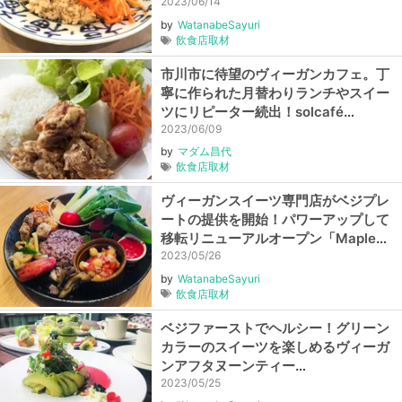
2023/06/14
by
WatanabeSayuri
飲食店取材
市川市に待望のヴィーガンカフェ。丁
寧に作られた月替わりランチやスイー
ツにリピーター続出！solcafé
vegan（ソルカフェ ヴィーガン）【千
2023/06/09
葉県・本八幡】
by
マダム昌代
飲食店取材
ヴィーガンスイーツ専門店がベジプレ
ートの提供を開始！パワーアップして
移転リニューアルオープン「Maple
Raw（メープルロー）」【東京・田園
2023/05/26
調布】
by
WatanabeSayuri
飲食店取材
ベジファーストでヘルシー！グリーン
カラーのスイーツを楽しめるヴィーガ
ンアフタヌーンティー
「NAMIKI667」【東京・銀座】
2023/05/25