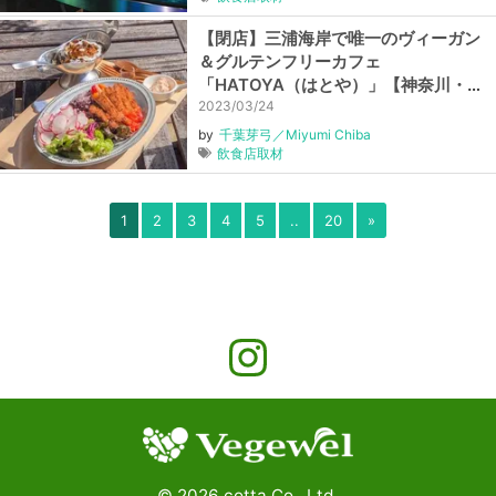
【閉店】三浦海岸で唯一のヴィーガン
＆グルテンフリーカフェ
「HATOYA（はとや）」【神奈川・三
浦海岸】
2023/03/24
by
千葉芽弓／Miyumi Chiba
飲食店取材
1
2
3
4
5
..
20
»
©
2026
cotta Co., Ltd.