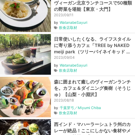
ヴィーガン北京ランチコースで50種類
の野菜を堪能【東京・大門】
2023/09/11
by
WatanabeSayuri
飲食店取材
日常使いしたくなる、ライフスタイル
に寄り添うカフェ「TREE by NAKED
meiji park（ツリーバイネイキッド メ
イジパーク）」【東京・神宮前】
2023/09/04
by
WatanabeSayuri
飲食店取材
森に囲まれて癒しのヴィーガンランチ
を。カフェ＆ダイニング奏樹（そうじ
ゅ）【山梨・小淵沢】
2023/08/18
by
千葉芽弓／Miyumi Chiba
飲食店取材
西インド・マハーラーシュトラ州のカ
レーが絶品！ここにしかない食材やメ