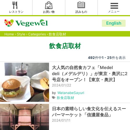
メニュー
レストラン
お買い物
読みもの
English
Home
›
Style
›
Categories
›
飲食店取材
飲食店取材
492
件中
1 - 25
件を表示
大人気の自然食カフェ「Medel
deli（メデルデリ）」が東京・奥沢に2
号店をオープン！【東京・奥沢】
2024/01/22
by
WatanabeSayuri
飲食店取材
日本の素晴らしい食文化を伝えるスー
パーマーケット「信濃屋食品」
2024/01/11