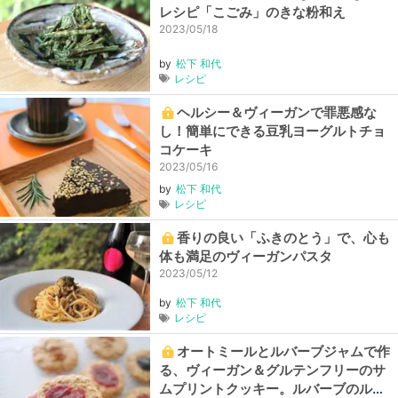
レシピ「こごみ」のきな粉和え
2023/05/18
by
松下 和代
レシピ
ヘルシー＆ヴィーガンで罪悪感な
し！簡単にできる豆乳ヨーグルトチョ
コケーキ
2023/05/16
by
松下 和代
レシピ
香りの良い「ふきのとう」で、心も
体も満足のヴィーガンパスタ
2023/05/12
by
松下 和代
レシピ
オートミールとルバーブジャムで作
る、ヴィーガン＆グルテンフリーのサ
ムプリントクッキー。ルバーブのルビ