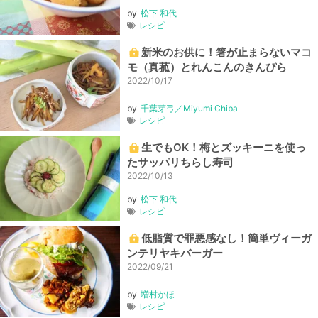
by
松下 和代
レシピ
新米のお供に！箸が止まらないマコ
モ（真菰）とれんこんのきんぴら
2022/10/17
by
千葉芽弓／Miyumi Chiba
レシピ
生でもOK！梅とズッキーニを使っ
たサッパリちらし寿司
2022/10/13
by
松下 和代
レシピ
低脂質で罪悪感なし！簡単ヴィーガ
ンテリヤキバーガー
2022/09/21
by
増村かほ
レシピ