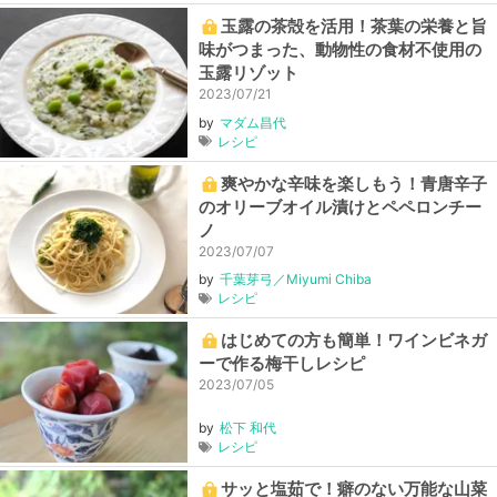
玉露の茶殻を活用！茶葉の栄養と旨
味がつまった、動物性の食材不使用の
玉露リゾット
2023/07/21
by
マダム昌代
レシピ
爽やかな辛味を楽しもう！青唐辛子
のオリーブオイル漬けとペペロンチー
ノ
2023/07/07
by
千葉芽弓／Miyumi Chiba
レシピ
はじめての方も簡単！ワインビネガ
ーで作る梅干しレシピ
2023/07/05
by
松下 和代
レシピ
サッと塩茹で！癖のない万能な山菜