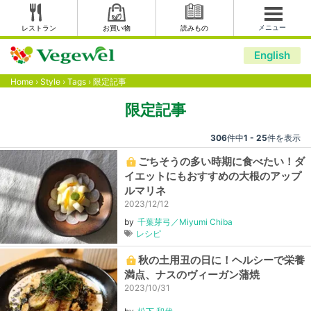
メニュー
レストラン
お買い物
読みもの
English
Home
›
Style
›
Tags
›
限定記事
限定記事
306
件中
1 - 25
件を表示
ごちそうの多い時期に食べたい！ダ
イエットにもおすすめの大根のアップ
ルマリネ
2023/12/12
by
千葉芽弓／Miyumi Chiba
レシピ
秋の土用丑の日に！ヘルシーで栄養
満点、ナスのヴィーガン蒲焼
2023/10/31