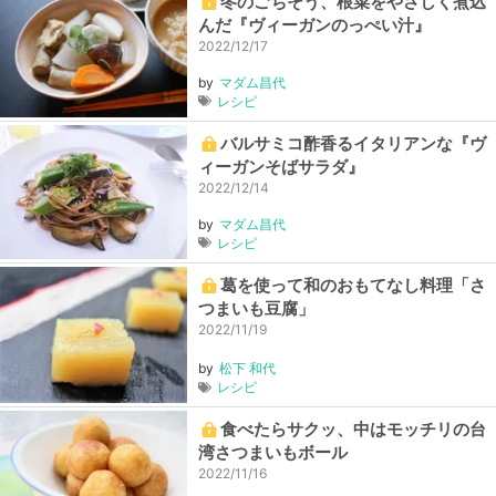
冬のごちそう、根菜をやさしく煮込
んだ『ヴィーガンのっぺい汁』
2022/12/17
by
マダム昌代
レシピ
バルサミコ酢香るイタリアンな『ヴ
ィーガンそばサラダ』
2022/12/14
by
マダム昌代
レシピ
葛を使って和のおもてなし料理「さ
つまいも豆腐」
2022/11/19
by
松下 和代
レシピ
食べたらサクッ、中はモッチリの台
湾さつまいもボール
2022/11/16