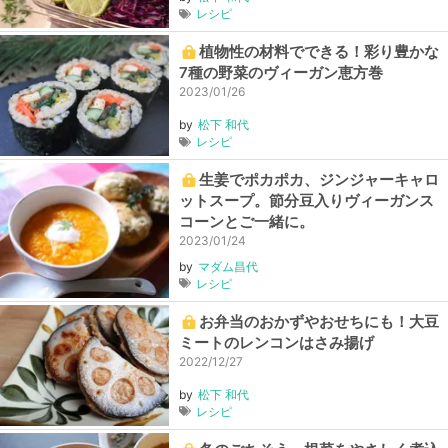
レシピ
植物性の材料でできる！彩り豊かな
7種の野菜のヴィーガン恵方巻
2023/01/26
by
松下 和代
レシピ
生姜でポカポカ、ジンジャーキャロ
ットスープ。節分豆入りヴィーガンス
コーンとご一緒に。
2023/01/24
by
マダム昌代
レシピ
お弁当のおかずやおせちにも！大豆
ミートのレンコンはさみ揚げ
2022/12/27
by
松下 和代
レシピ