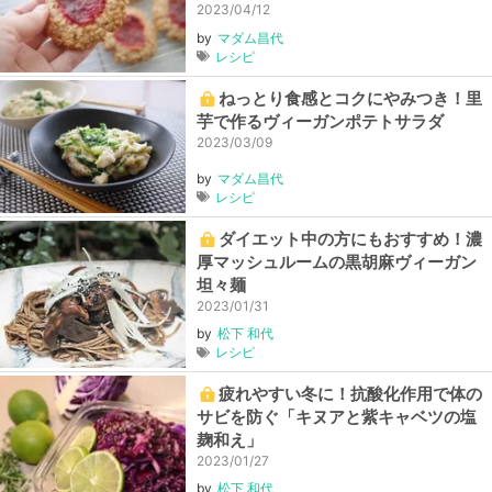
ー色が美しいジャムのレシピつき！
2023/04/12
by
マダム昌代
レシピ
ねっとり食感とコクにやみつき！里
芋で作るヴィーガンポテトサラダ
2023/03/09
by
マダム昌代
レシピ
ダイエット中の方にもおすすめ！濃
厚マッシュルームの黒胡麻ヴィーガン
坦々麺
2023/01/31
by
松下 和代
レシピ
疲れやすい冬に！抗酸化作用で体の
サビを防ぐ「キヌアと紫キャベツの塩
麹和え」
2023/01/27
by
松下 和代