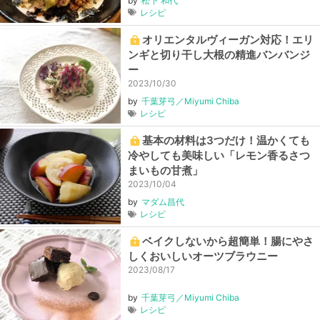
by
松下 和代
レシピ
オリエンタルヴィーガン対応！エリ
ンギと切り干し大根の精進バンバンジ
ー
2023/10/30
by
千葉芽弓／Miyumi Chiba
レシピ
基本の材料は3つだけ！温かくても
冷やしても美味しい「レモン香るさつ
まいもの甘煮」
2023/10/04
by
マダム昌代
レシピ
ベイクしないから超簡単！腸にやさ
しくおいしいオーツブラウニー
2023/08/17
by
千葉芽弓／Miyumi Chiba
レシピ