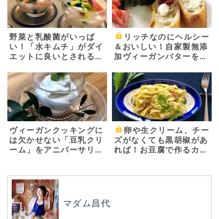
野菜と乳酸菌がいっぱ
リッチなのにヘルシー
い！「水キムチ」がダイ
＆おいしい！自家製無添
エットに良いとされる理
加ヴィーガンバターを作
由 ～基本の水キムチの
ろう
素と二種類の水キムチ～
ヴィーガンクッキングに
卵や生クリーム、チー
は欠かせない「豆乳クリ
ズがなくても黒胡椒があ
ーム」をアニバーサリー
れば！お豆腐で作るカル
ガーデン柿迫太陽シェフ
ボナーラ〜お家で簡単！
に教えてもらいました！
ベジごはん〜
マダム昌代