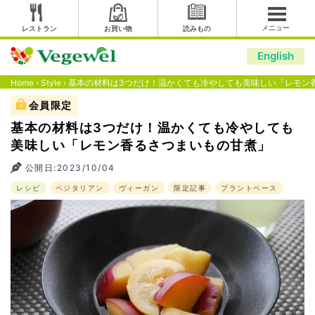
メニュー
レストラン
お買い物
読みもの
English
Home
›
Style
›
基本の材料は3つだけ！温かくても冷やしても美味しい「レモン
会員限定
基本の材料は3つだけ！温かくても冷やしても
美味しい「レモン香るさつまいもの甘煮」
公開日:2023/10/04
レシピ
ベジタリアン
ヴィーガン
限定記事
プラントベース