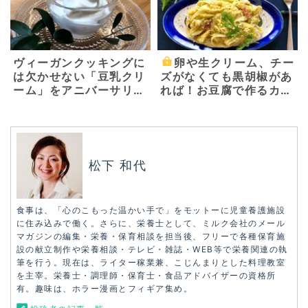
ヴィーガンクッキングに
卵や生クリーム、チー
は欠かせない「豆乳クリ
ズがなくても黒胡椒があ
ーム」をアニバーサリー
れば！お豆腐で作るカル
ガーデン柿迫太陽シェフ
ボナーラ〜お家で簡単！
に教えてもらいました！
ベジごはん〜
松下 和代
食事は、「心のこもった温かい手で」をモットーに児童養護施設
に住み込みで働く。さらに、栄養士として、ミルク会社のメール
マガジンの編集・栄養・保育相談を担当後、フリーで各種保育施
設の献立制作や栄養相談・テレビ・雑誌・WEB等で栄養関連の執
筆を行う。現在は、ライター稼業兼、こじんまりとした料理教室
を主宰。栄養士・調理師・保育士・食品アドバイザーの資格所
有。趣味は、ホラー漫画とフィギア集め。