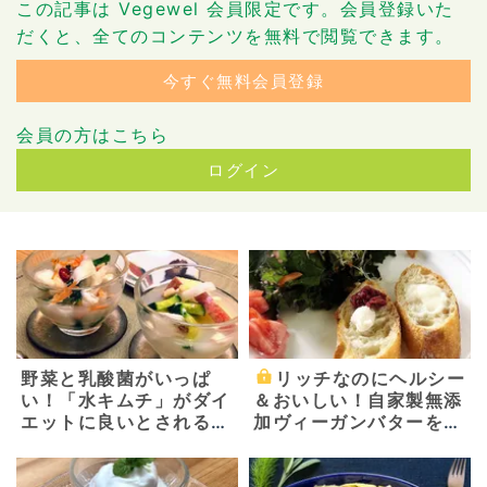
この記事は Vegewel 会員限定です。会員登録いた
だくと、全てのコンテンツを無料で閲覧できます。
今すぐ無料会員登録
会員の方はこちら
ログイン
野菜と乳酸菌がいっぱ
リッチなのにヘルシー
い！「水キムチ」がダイ
＆おいしい！自家製無添
エットに良いとされる理
加ヴィーガンバターを作
由 ～基本の水キムチの
ろう
素と二種類の水キムチ～