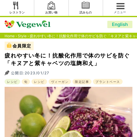
メニュー
レストラン
お買い物
読みもの
English
Home
›
Style
›
疲れやすい冬に！抗酸化作用で体のサビを防ぐ「キヌアと紫キャ
会員限定
疲れやすい冬に！抗酸化作用で体のサビを防ぐ
「キヌアと紫キャベツの塩麹和え」
公開日:2023/01/27
レシピ
旬
レシピ
ヴィーガン
限定記事
プラントベース