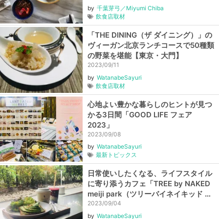
by
千葉芽弓／Miyumi Chiba
飲食店取材
「THE DINING（ザ ダイニング）」の
ヴィーガン北京ランチコースで50種類
の野菜を堪能【東京・大門】
2023/09/11
by
WatanabeSayuri
飲食店取材
心地よい豊かな暮らしのヒントが見つ
かる3日間「GOOD LIFE フェア
2023」
2023/09/08
by
WatanabeSayuri
最新トピックス
日常使いしたくなる、ライフスタイル
に寄り添うカフェ「TREE by NAKED
meiji park（ツリーバイネイキッド メ
イジパーク）」【東京・神宮前】
2023/09/04
by
WatanabeSayuri