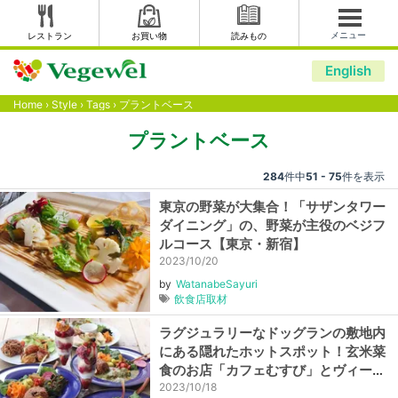
メニュー
レストラン
お買い物
読みもの
English
Home
›
Style
›
Tags
›
プラントベース
プラントベース
284
件中
51 - 75
件を表示
東京の野菜が大集合！「サザンタワー
ダイニング」の、野菜が主役のベジフ
ルコース【東京・新宿】
2023/10/20
by
WatanabeSayuri
飲食店取材
ラグジュラリーなドッグランの敷地内
にある隠れたホットスポット！玄米菜
食のお店「カフェむすび」とヴィーガ
ンスイーツのお店「サロンドテリマ」
2023/10/18