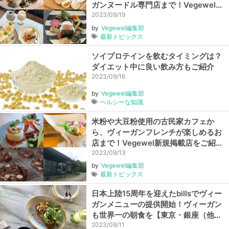
ガンヌードル専門店まで！Vegewel新
規掲載店をご紹介【2023年8月後編】
2023/09/19
by
Vegewel編集部
最新トピックス
ソイプロテインを飲むタイミングは？
ダイエット中に良い飲み方もご紹介
2023/09/16
by
Vegewel編集部
ヘルシーな知識
米粉や大豆粉使用の古民家カフェか
ら、ヴィーガンフレンチが楽しめるお
店まで！Vegewel新規掲載店をご紹介
【2023年8月前編】
2023/09/13
by
Vegewel編集部
最新トピックス
日本上陸15周年を迎えたbillsでヴィー
ガンメニューの提供開始！ヴィーガン
も世界一の朝食を【東京・銀座（他、
全8店舗）】
2023/09/11