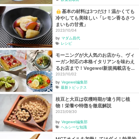
基本の材料は3つだけ！温かくても
冷やしても美味しい「レモン香るさつ
まいもの甘煮」
2023/10/04
by
マダム昌代
レシピ
モーニングが大人気のお店から、ヴィ
ーガン対応の本格イタリアンを味わえ
るお店まで！Vegewel新規掲載店をご
紹介【2023年9月】
2023/10/02
by
Vegewel編集部
最新トピックス
枝豆と大豆は収穫時期が違う同じ植
物！栄養や特徴を徹底解説
2023/09/30
by
Vegewel編集部
ヘルシーな知識
MCTオイルを加熱してはダメ！効果的