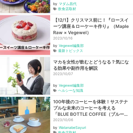
【東京・新小岩】
by
マダム昌代
飲食店取材
【12/1】クリスマス前に！『ロースイ
ーツ講座＆ローケーキ作り』（Maple
Raw × Vegewel）
2023/10/16
by
Vegewel編集部
最新トピックス
マカを女性が飲むとどうなる？気にな
る効果や副作用を解説
2023/10/07
by
Vegewel編集部
ヘルシーな知識
100年後のコーヒーを体験！サステナ
ブルな未来のコーヒーを考える
「BLUE BOTTLE COFFEE（ブルーボ
トルコーヒー）」
2023/10/06
by
WatanabeSayuri
飲食店取材