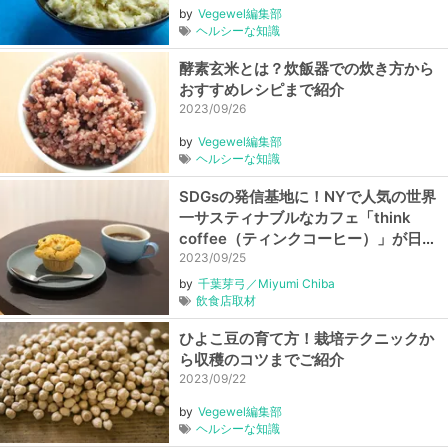
by
Vegewel編集部
ヘルシーな知識
酵素玄米とは？炊飯器での炊き方から
おすすめレシピまで紹介
2023/09/26
by
Vegewel編集部
ヘルシーな知識
SDGsの発信基地に！NYで人気の世界
一サスティナブルなカフェ「think
coffee（ティンクコーヒー）」が日本
に上陸【東京・神田】
2023/09/25
by
千葉芽弓／Miyumi Chiba
飲食店取材
ひよこ豆の育て方！栽培テクニックか
ら収穫のコツまでご紹介
2023/09/22
by
Vegewel編集部
ヘルシーな知識