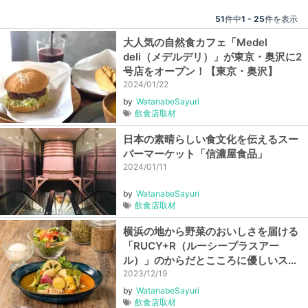
51
件中
1 - 25
件を表示
大人気の自然食カフェ「Medel
deli（メデルデリ）」が東京・奥沢に2
号店をオープン！【東京・奥沢】
2024/01/22
by
WatanabeSayuri
飲食店取材
日本の素晴らしい食文化を伝えるスー
パーマーケット「信濃屋食品」
2024/01/11
by
WatanabeSayuri
飲食店取材
横浜の地から野菜のおいしさを届ける
「RUCY+R（ルーシープラスアー
ル）」のからだとこころに優しいスパ
イスカレー【神奈川・横浜】
2023/12/19
by
WatanabeSayuri
飲食店取材