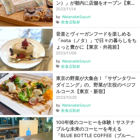
ン）」が都内に店舗をオープン【東
京・銀座】
2023/11/14
by
WatanabeSayuri
飲食店取材
音楽とヴィーガンフードを楽しめる
「nota（ノタ）」で日々の暮らしをち
ょっと豊かに【東京・外苑前】
2023/11/06
by
WatanabeSayuri
飲食店取材
東京の野菜が大集合！「サザンタワー
ダイニング」の、野菜が主役のベジフ
ルコース【東京・新宿】
2023/10/20
by
WatanabeSayuri
飲食店取材
100年後のコーヒーを体験！サステナ
ブルな未来のコーヒーを考える
「BLUE BOTTLE COFFEE（ブルーボ