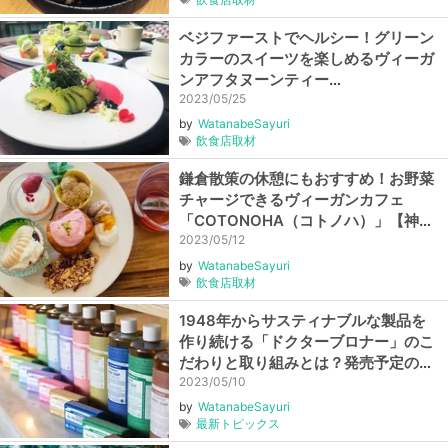
ベジファーストでヘルシー！グリーン
カラーのスイーツを楽しめるヴィーガ
ンアフタヌーンティー
「NAMIKI667」【東京・銀座】
2023/05/25
by
WatanabeSayuri
飲食店取材
鎌倉散策の休憩にもおすすめ！お野菜
チャージできるヴィーガンカフェ
「COTONOHA（コトノハ）」【神奈
川・長谷】
2023/05/12
by
WatanabeSayuri
飲食店取材
1948年からサスティナブルな製品を
作り続ける「ドクターブロナー」のこ
だわりと取り組みとは？発売予定の最
新情報もお届け！
2023/05/10
by
WatanabeSayuri
最新トピックス