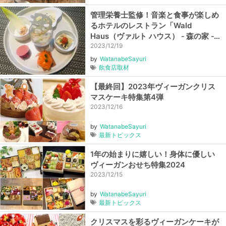
管理栄養士監修！音楽と食事が楽しめ
るホテルのレストラン「Wald
Haus（ヴァルト ハウス） ‐ 森の家 ‐
」の四季を感じるウェルネスコース
2023/12/19
【東京・銀座】
by
WatanabeSayuri
飲食店取材
【最終回】2023年ヴィーガンクリス
マスケーキ特集第4弾
2023/12/16
by
WatanabeSayuri
最新トピックス
1年の始まりに嬉しい！身体に優しい
ヴィーガンおせち特集2024
2023/12/15
by
WatanabeSayuri
最新トピックス
クリスマスを彩るヴィーガンケーキが