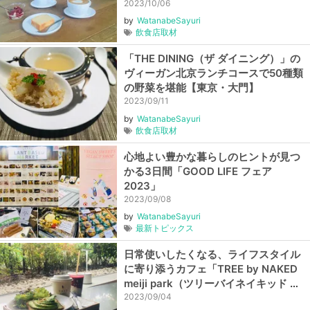
トルコーヒー）」
2023/10/06
by
WatanabeSayuri
飲食店取材
「THE DINING（ザ ダイニング）」の
ヴィーガン北京ランチコースで50種類
の野菜を堪能【東京・大門】
2023/09/11
by
WatanabeSayuri
飲食店取材
心地よい豊かな暮らしのヒントが見つ
かる3日間「GOOD LIFE フェア
2023」
2023/09/08
by
WatanabeSayuri
最新トピックス
日常使いしたくなる、ライフスタイル
に寄り添うカフェ「TREE by NAKED
meiji park（ツリーバイネイキッド メ
イジパーク）」【東京・神宮前】
2023/09/04