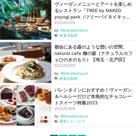
ヴィーガンメニューとアートを楽しめ
るレストラン「TREE by NAKED
yoyogi park（ツリーバイネイキッド
ヨヨギパーク）」【東京・代々木公
2023/03/29
園】
by
WatanabeSayuri
飲食店取材
都会にある森のような憩いの空間、
natural cafe 檜の森（ナチュラルカフ
ェひのきのもり）【埼玉・北戸田】
2023/02/09
by
WatanabeSayuri
飲食店取材
バレンタインにおすすめ！ヴィーガン
＆ヘルシーだけど本格的なチョコレー
トスイーツ特集2023
2023/02/06
by
WatanabeSayuri
最新トピックス