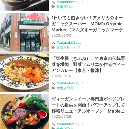
by
WatanabeSayuri
飲食店取材
1日いても飽きない！アメリカのオー
ガニックスーパー「MOM’s Organic
Market（マムズオーガニックマーケ
ット）」
2023/08/04
by
WatanabeSayuri
最新トピックス
「気生根（きふね）」で東京の伝統野
菜を堪能！野菜ソムリエが作るヴィー
ガンカレー【東京・根津】
2023/06/14
by
WatanabeSayuri
飲食店取材
ヴィーガンスイーツ専門店がベジプレ
ートの提供を開始！パワーアップして
移転リニューアルオープン「Maple
Raw（メープルロー）」【東京・田園
2023/05/26
調布】
by
WatanabeSayuri
飲食店取材