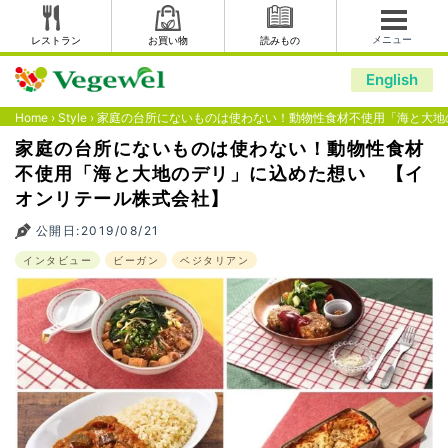
メニュー
レストラン
お買い物
読みもの
English
Home
›
Style
›
家庭の台所にないものは使わない！動物性食材不使用「海と大地
家庭の台所にないものは使わない！動物性食材
不使用「海と大地のデリ」に込めた想い 【イ
オンリテール株式会社】
公開日:2019/08/21
インタビュー
ビーガン
ベジタリアン