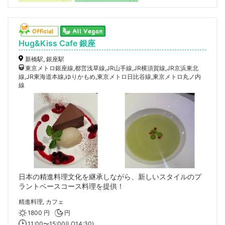
Hug&Kiss Cafe 銀座
新橋駅, 銀座駅
東京メトロ銀座線,都営浅草線,JR山手線,JR横須賀線,JR京浜東北
線,JR東海道本線,ゆりかもめ,東京メトロ日比谷線,東京メトロ丸ノ内
線
日本の精進料理文化を継承しながら、新しいスタイルのプ
ラントベースコース料理を提供！
精進料理, カフェ
1800 円
円
11:00〜15:00(LO14:30)