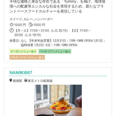
手頃な価格と身近な存在である「Yummy」を掲げ、地球環
境への配慮等エシカルな社会を実現するため、新たなプラ
ントベースフードカルチャーを発信している
スイーツ, カレー, ハンバーガー
1000 円
1000 円
【月～土】11:00～21:00（L.O. 20:15） 【日】11:00～
20:00（L.O. 19:15）
休業日
なし 【年末年始営業】12月31日：11時-18時 OPEN 1月1日：
臨時休業 1月2日-3日：11時-19時 OPEN
ビーガンメニューあり
ベジタリアンメニューあり
グルテンフリーメニューあり
NAMIKI667
銀座駅
東京メトロ銀座線