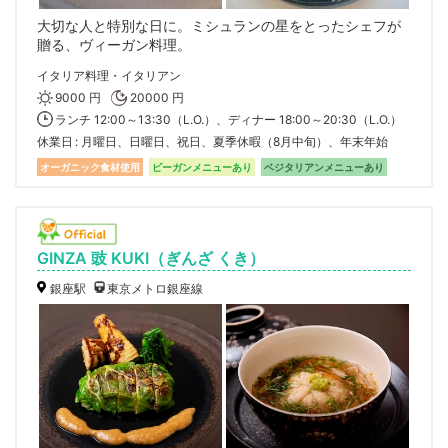
大切な人と特別な日に。ミシュランの星をとったシェフが
贈る、ヴィーガン料理。
イタリア料理・イタリアン
9000 円
20000 円
ランチ 12:00～13:30（L.O.）、ディナー 18:00～20:30（L.O.）
休業日
月曜日、日曜日、祝日、夏季休暇（8月中旬）、年末年始
オーガニック食材使用
ビーガンメニューあり
ベジタリアンメニューあり
GINZA 豉 KUKI（ぎんざ くき）
銀座駅
東京メトロ銀座線