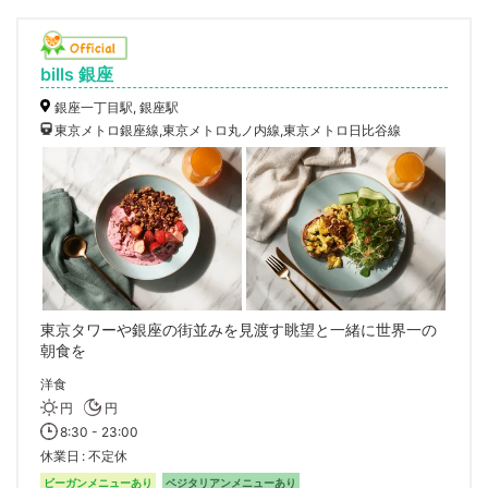
bills 銀座
銀座一丁目駅, 銀座駅
東京メトロ銀座線,東京メトロ丸ノ内線,東京メトロ日比谷線
東京タワーや銀座の街並みを見渡す眺望と一緒に世界一の
朝食を
洋食
円
円
8:30 - 23:00
休業日
不定休
ビーガンメニューあり
ベジタリアンメニューあり