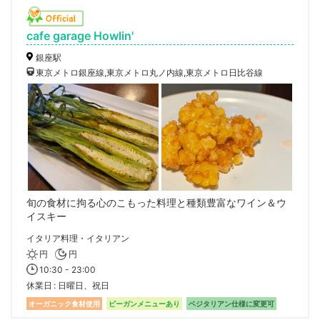
cafe garage Howlin'
銀座駅
東京メトロ銀座線,東京メトロ丸ノ内線,東京メトロ日比谷線
旬の食材に拘る心のこもった料理と種類豊富なワイン＆ウ
イスキー
イタリア料理・イタリアン
円
円
10:30 - 23:00
休業日
日曜日、祝日
オーガニック食材使用
ビーガンメニューあり
ベジタリアン仕様に変更可