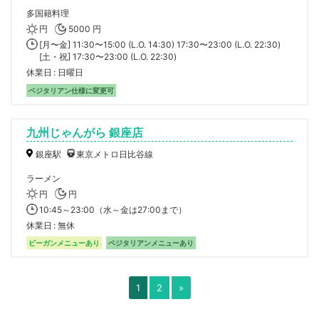
多国籍料理
円
5000 円
[月〜金] 11:30〜15:00 (L.O. 14:30) 17:30〜23:00 (L.O. 22:30)
[土・祝] 17:30〜23:00 (L.O. 22:30)
休業日
日曜日
ベジタリアン仕様に変更可
九州じゃんがら 銀座店
銀座駅
東京メトロ日比谷線
ラーメン
円
円
10:45～23:00（水～金は27:00まで）
休業日
無休
ビーガンメニューあり
ベジタリアンメニューあり
1
2
»