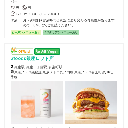
バー
円
円
12:00〜21:00（L.O. 20:00）
休業日
月・火曜日※営業時間は状況により変わる可能性があります
ので、SNSにてご確認ください。
ビーガンメニューあり
ベジタリアンメニューあり
2foods銀座ロフト店
銀座駅, 銀座一丁目駅, 有楽町駅
東京メトロ銀座線,東京メトロ丸ノ内線,東京メトロ有楽町線,JR山
手線