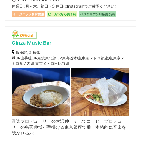
休業日
月～木、祝日（定休日はInstagramでご確認ください）
オーガニック食材使用
ビーガン対応要予約
ベジタリアン対応要予約
Ginza Music Bar
銀座駅, 新橋駅
JR山手線,JR京浜東北線,JR東海道本線,東京メトロ銀座線,東京メ
トロ丸ノ内線,東京メトロ日比谷線
音楽プロデューサーの大沢伸一そしてコーヒープロデュー
サーの鳥羽伸博が手掛ける東京銀座で唯一本格的に音楽を
聴かせるバー