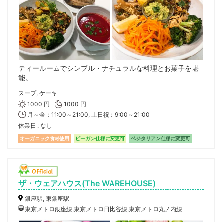
ティールームでシンプル・ナチュラルな料理とお菓子を堪
能。
スープ, ケーキ
1000 円
1000 円
月～金：11:00～21:00, 土日祝：9:00～21:00
休業日
なし
オーガニック食材使用
ビーガン仕様に変更可
ベジタリアン仕様に変更可
ザ・ウェアハウス(The WAREHOUSE)
銀座駅, 東銀座駅
東京メトロ銀座線,東京メトロ日比谷線,東京メトロ丸ノ内線