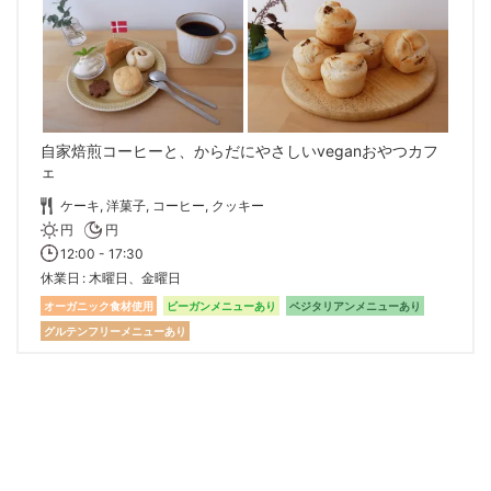
自家焙煎コーヒーと、からだにやさしいveganおやつカフ
ェ
ケーキ, 洋菓子, コーヒー, クッキー
円
円
12:00 - 17:30
休業日
木曜日、金曜日
オーガニック食材使用
ビーガンメニューあり
ベジタリアンメニューあり
グルテンフリーメニューあり