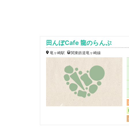
田んぼCafe 龍のらんぷ
竜ヶ崎駅
関東鉄道竜ヶ崎線