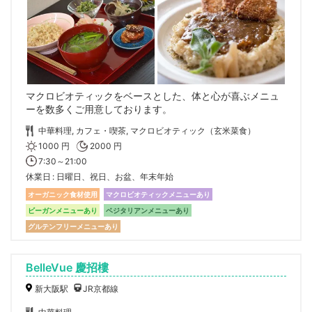
マクロビオティックをベースとした、体と心が喜ぶメニュ
ーを数多くご用意しております。
中華料理, カフェ・喫茶, マクロビオティック（玄米菜食）
1000 円
2000 円
7:30～21:00
休業日
日曜日、祝日、お盆、年末年始
オーガニック食材使用
マクロビオティックメニューあり
ビーガンメニューあり
ベジタリアンメニューあり
グルテンフリーメニューあり
BelleVue 慶招樓
新大阪駅
JR京都線