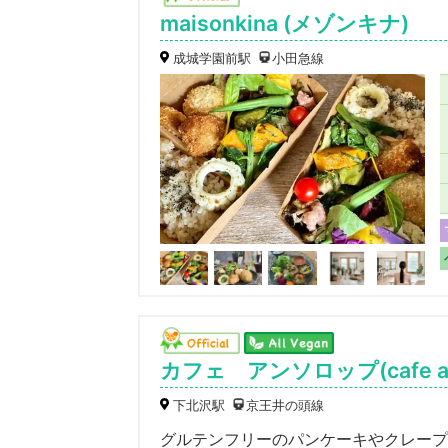
maisonkina (メゾンキナ)
成城学園前駅
小田急線
カフェ アンソロップ(cafe ant
下北沢駅
京王井の頭線
グルテンフリーのパンケーキやクレープ