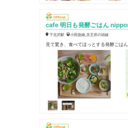
cafe 明日も発酵ごはん nippon (c
下北沢駅
小田急線,京王井の頭線
見て驚き、食べてほっとする発酵ごはん