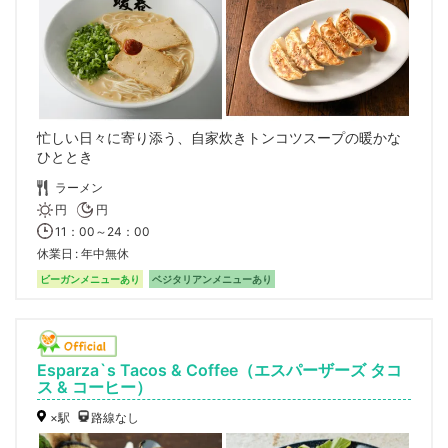
忙しい日々に寄り添う、自家炊きトンコツスープの暖かな
ひととき
ラーメン
円
円
11：00～24：00
休業日
年中無休
ビーガンメニューあり
ベジタリアンメニューあり
Esparza`s Tacos & Coffee（エスパーザーズ タコ
ス & コーヒー）
×駅
路線なし