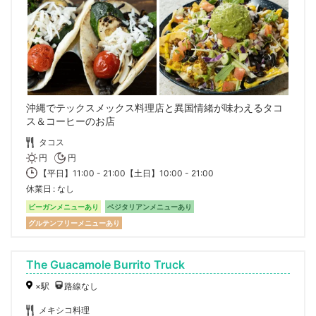
沖縄でテックスメックス料理店と異国情緒が味わえるタコ
ス＆コーヒーのお店
タコス
円
円
【平日】11:00 - 21:00【土日】10:00 - 21:00
休業日
なし
ビーガンメニューあり
ベジタリアンメニューあり
グルテンフリーメニューあり
The Guacamole Burrito Truck
×駅
路線なし
メキシコ料理