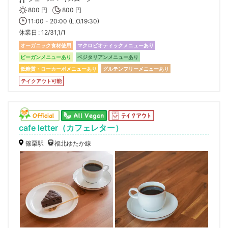
800 円
800 円
11:00 - 20:00 (L.O.19:30)
休業日
12/31,1/1
オーガニック食材使用
マクロビオティックメニューあり
ビーガンメニューあり
ベジタリアンメニューあり
低糖質・ローカーボメニューあり
グルテンフリーメニューあり
テイクアウト可能
cafe letter（カフェレター）
篠栗駅
福北ゆたか線