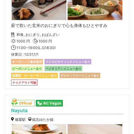
薪で炊いた玄米のおにぎりで心も身体もひとやすみ
和食, おにぎり, おばんざい
1000 円
1000 円
11:00~19:00(L.O.18:30)
休業日
12/31,1/1
オーガニック食材使用
マクロビオティックメニューあり
ビーガンメニューあり
ベジタリアンメニューあり
低糖質・ローカーボメニューあり
グルテンフリーメニューあり
テイクアウト可能
Nayuta
篠栗駅
福北ゆたか線