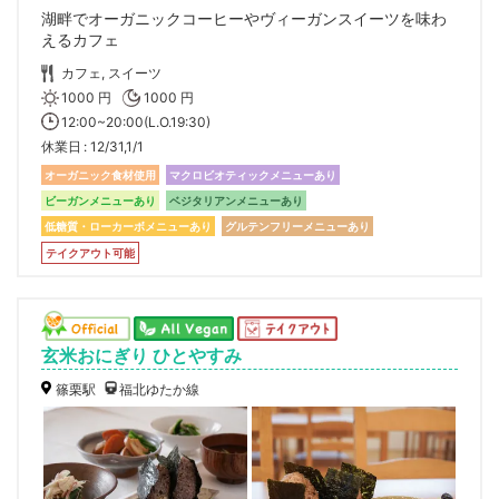
湖畔でオーガニックコーヒーやヴィーガンスイーツを味わ
えるカフェ
カフェ, スイーツ
1000 円
1000 円
12:00~20:00(L.O.19:30)
休業日
12/31,1/1
オーガニック食材使用
マクロビオティックメニューあり
ビーガンメニューあり
ベジタリアンメニューあり
低糖質・ローカーボメニューあり
グルテンフリーメニューあり
テイクアウト可能
玄米おにぎり ひとやすみ
篠栗駅
福北ゆたか線