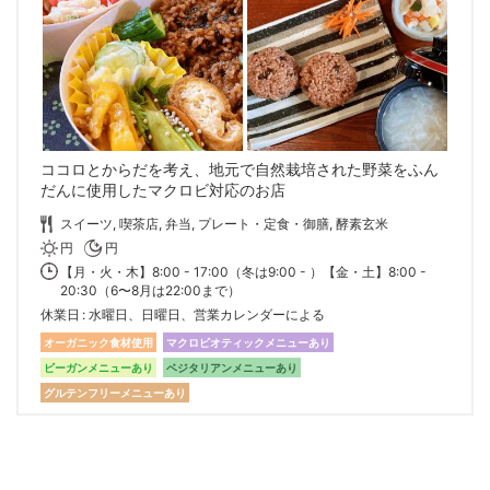
ココロとからだを考え、地元で自然栽培された野菜をふん
だんに使用したマクロビ対応のお店
スイーツ, 喫茶店, 弁当, プレート・定食・御膳, 酵素玄米
円
円
【月・火・木】8:00 - 17:00（冬は9:00 - ）【金・土】8:00 -
20:30（6〜8月は22:00まで）
休業日
水曜日、日曜日、営業カレンダーによる
オーガニック食材使用
マクロビオティックメニューあり
ビーガンメニューあり
ベジタリアンメニューあり
グルテンフリーメニューあり