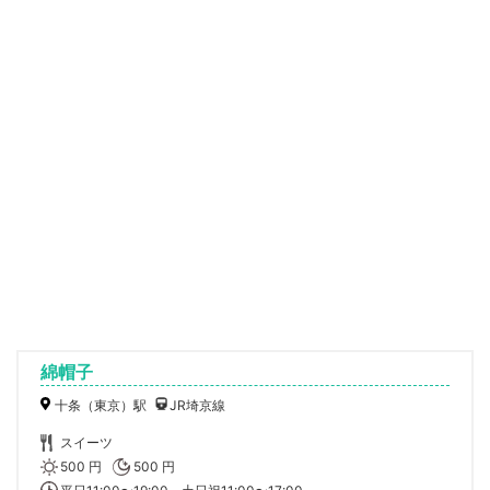
綿帽子
十条（東京）駅
JR埼京線
スイーツ
500 円
500 円