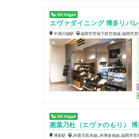
エヴァダイニング 博多リバ
中洲川端駅
福岡市営地下鉄空港線,福岡市営
惠葉乃杜（エヴァのもり） 
博多駅
JR鹿児島本線,JR博多南線,福岡市