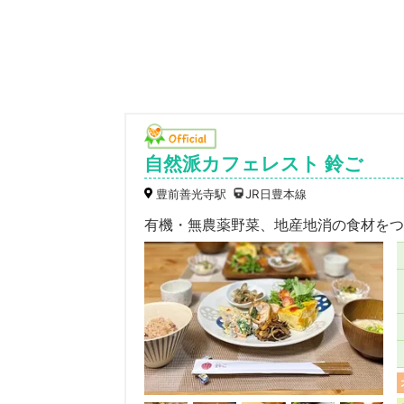
自然派カフェレスト 鈴ご
豊前善光寺駅
JR日豊本線
有機・無農薬野菜、地産地消の食材をつ