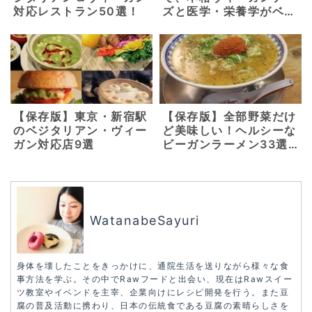
対応レストラン50選！
ズと医学・栄養学がベー
スの美味しいヴィーガ
ン・グルテンフリーメニ
ューを。【京都 東山・
三条】
【保存版】東京・新宿駅
【保存版】全部野菜だけ
のベジタリアン・ヴィー
ど美味しい！ヘルシーな
ガン対応店9選
ビーガンラーメン33選
【東京・横浜・千葉】
WatanabeSayuri
身体を壊したことをきっかけに、通院生活を送りながら様々な食
事方法を学ぶ。その中でRawフードと出会い、現在はRawスイー
ツ教室やイベンドを主宰、企業向けにレシピ開発を行う。また豆
腐の普及活動に携わり、日本の伝統食である豆腐の素晴らしさを