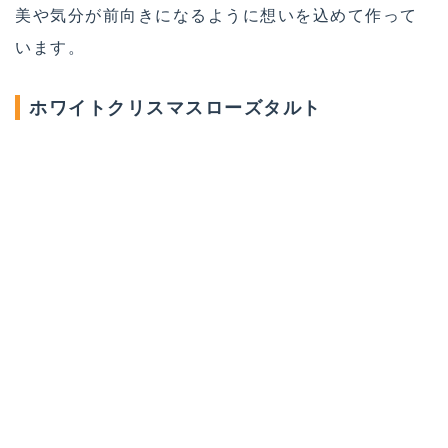
美や気分が前向きになるように想いを込めて作って
います。
ホワイトクリスマスローズタルト
サクサクのタルトに、ふわふわのダマンドと生チョ
コをサンドし、ココナッツミルクベースのクリーム
をローズのように絞ったタルトです。
【サイズ・価格】
15cm 5,500円（税込）
18cm 6,000円（税込）
ベリーリースタルト