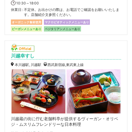
10:30～18:00
休業日
不定休。お出かけの際は、お電話でご確認をお願いいたしま
す。店舗紹介文参照ください。
オーガニック食材使用
マクロビオティックメニューあり
ビーガンメニューあり
ベジタリアンメニューあり
川越幸すし
本川越駅, 川越駅
西武新宿線,東武東上線
川越蔵の街に佇む老舗料亭が提供するヴィーガン・オリベ
ジ・ムスリムフレンドリーな日本料理