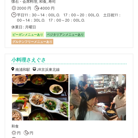
懐石・会席料理, 和食, 寿司
2000 円
4000 円
平日11：30～14：00L.O. 17：00～20：00L.O. 土日祝11：
00～14：30L.O. 17：00～20：00L.O.
休業日
月曜日
ビーガンメニューあり
ベジタリアンメニューあり
グルテンフリーメニューあり
小料理さえぐさ
南浦和駅
JR京浜東北線
和食
円
円