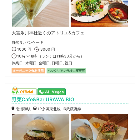
大宮氷川神社近くのアトリエ&カフェ
自然食, パンケーキ
1000 円
3000 円
10時〜18時 （ランチは11時30分から）
休業日
木曜日, 金曜日, 日曜日, 祝日
オーガニック食材使用
ベジタリアン仕様に変更可
野菜Cafe&Bar URAWA BIO
南浦和駅
JR京浜東北線,JR武蔵野線