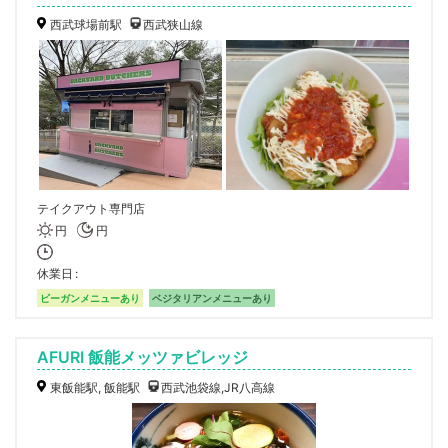
西武球場前駅
西武狭山線
テイクアウト専門店
円
円
休業日
ビーガンメニューあり
ベジタリアンメニューあり
AFURI 飯能メッツァビレッジ
東飯能駅, 飯能駅
西武池袋線,JR八高線