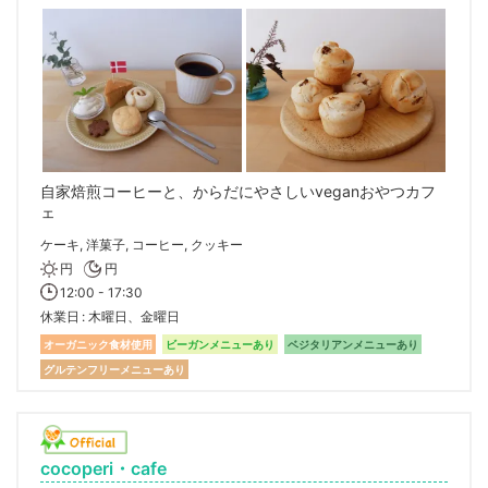
自家焙煎コーヒーと、からだにやさしいveganおやつカフ
ェ
ケーキ, 洋菓子, コーヒー, クッキー
円
円
12:00 - 17:30
休業日
木曜日、金曜日
オーガニック食材使用
ビーガンメニューあり
ベジタリアンメニューあり
グルテンフリーメニューあり
cocoperi・cafe