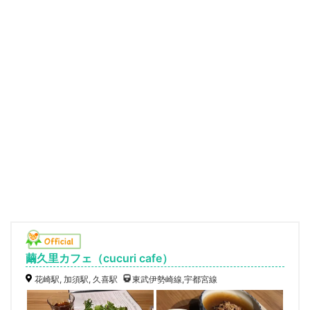
繭久里カフェ（cucuri cafe）
花崎駅, 加須駅, 久喜駅
東武伊勢崎線,宇都宮線