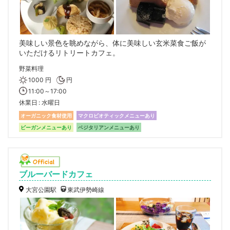
美味しい景色を眺めながら、体に美味しい玄米菜食ご飯が
いただけるリトリートカフェ。
野菜料理
1000 円
円
11:00～17:00
休業日
水曜日
オーガニック食材使用
マクロビオティックメニューあり
ビーガンメニューあり
ベジタリアンメニューあり
ブルーバードカフェ
大宮公園駅
東武伊勢崎線