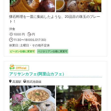
懐石料理を一皿に集結したような、20品目の珠玉のプレー
ト！
洋食
1000 円
円
11:30〜18:00(LO17:30)
休業日
土曜日・その他不定休
ビーガン仕様に変更可
ベジタリアン仕様に変更可
アリサンカフェ(阿里山カフェ）
高麗駅
西武池袋線