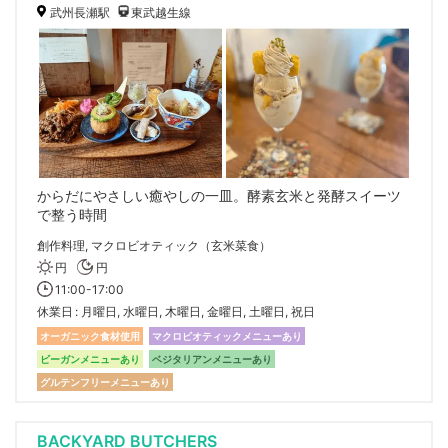
武州長瀬駅
東武越生線
からだにやさしい癒やしの一皿。酵素玄米と発酵スイーツ
で整う時間
創作料理, マクロビオティック（玄米菜食）
円
円
11:00-17:00
休業日
月曜日, 水曜日, 木曜日, 金曜日, 土曜日, 祝日
オーガニック食材使用
マクロビオティックメニューあり
ビーガンメニューあり
ベジタリアンメニューあり
グルテンフリーメニューあり
BACKYARD BUTCHERS