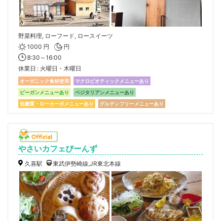
野菜料理, ローフード, ロースイーツ
1000 円
円
8:30～16:00
休業日
火曜日・木曜日
オーガニック食材使用
マクロビオティックメニューあり
ビーガンメニューあり
ベジタリアンメニューあり
低糖質・ローカーボメニューあり
グルテンフリーメニューあり
やさいカフェびーんず
久喜駅
東武伊勢崎線,JR東北本線