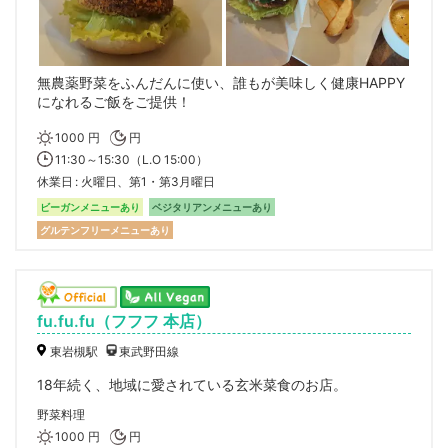
無農薬野菜をふんだんに使い、誰もが美味しく健康HAPPY
になれるご飯をご提供！
1000 円
円
11:30～15:30（L.O 15:00）
休業日
火曜日、第1・第3月曜日
ビーガンメニューあり
ベジタリアンメニューあり
グルテンフリーメニューあり
fu.fu.fu（フフフ 本店）
東岩槻駅
東武野田線
18年続く、地域に愛されている玄米菜食のお店。
野菜料理
1000 円
円