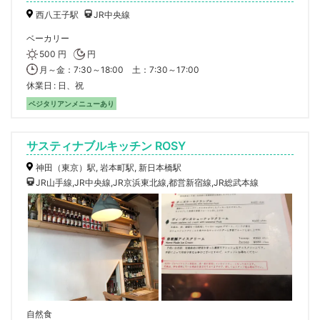
西八王子駅
JR中央線
ベーカリー
500 円
円
月～金：7:30～18:00 土：7:30～17:00
休業日
日、祝
ベジタリアンメニューあり
サスティナブルキッチン ROSY
神田（東京）駅, 岩本町駅, 新日本橋駅
JR山手線,JR中央線,JR京浜東北線,都営新宿線,JR総武本線
自然食