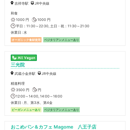
吉祥寺駅
JR中央線
和食
1000 円
1000 円
平日：11:30～22:30, 土日・祝：11:30～21:30
休業日
水
オーガニック食材使用
ベジタリアンメニューあり
三光院
武蔵小金井駅
JR中央線
精進料理
3500 円
円
12:00～14:00, 14:00～16:00
休業日
月、第3水、第4金
ビーガンメニューあり
ベジタリアンメニューあり
おこめパン＆カフェ Magome 八王子店