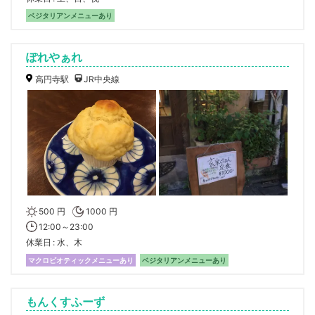
ベジタリアンメニューあり
ぽれやぁれ
高円寺駅
JR中央線
500 円
1000 円
12:00～23:00
休業日
水、木
マクロビオティックメニューあり
ベジタリアンメニューあり
もんくすふーず