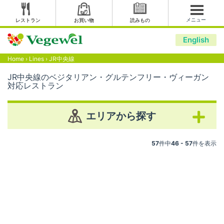
メニュー
レストラン
お買い物
読みもの
English
Home
›
Lines
›
JR中央線
JR中央線のベジタリアン・グルテンフリー・ヴィーガン
対応レストラン
エリアから探す
57
件中
46 - 57
件を表示