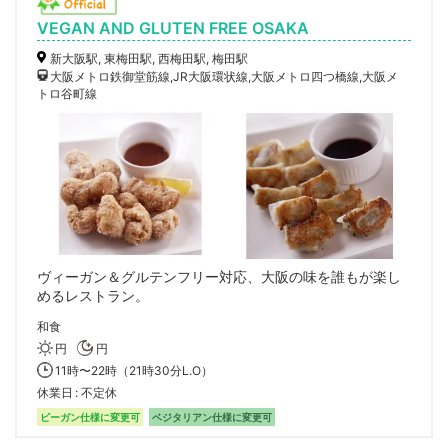
VEGAN AND GLUTEN FREE OSAKA
新大阪駅, 東梅田駅, 西梅田駅, 梅田駅
大阪メトロ鉄御堂筋線,JR大阪環状線,大阪メトロ四つ橋線,大阪メ
トロ谷町線
ヴィーガン＆グルテンフリー対応、大阪の味を誰もが楽し
めるレストラン。
和食
円
円
11時〜22時（21時30分L.O）
休業日
不定休
ビーガン仕様に変更可
ベジタリアン仕様に変更可