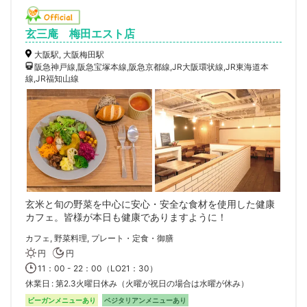
玄三庵 梅田エスト店
大阪駅, 大阪梅田駅
阪急神戸線,阪急宝塚本線,阪急京都線,JR大阪環状線,JR東海道本
線,JR福知山線
玄米と旬の野菜を中心に安心・安全な食材を使用した健康
カフェ。皆様が本日も健康でありますように！
カフェ, 野菜料理, プレート・定食・御膳
円
円
11：00 - 22：00（LO21：30）
休業日
第2.3火曜日休み（火曜が祝日の場合は水曜が休み）
ビーガンメニューあり
ベジタリアンメニューあり