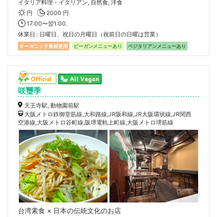
イタリア料理・イタリアン, 自然食, 洋食
円
2000 円
17:00〜翌1:00.
休業日
日曜日、祝日の月曜日（祝前日の日曜は営業）
オーガニック食材使用
ビーガンメニューあり
ベジタリアンメニューあり
咲璽季
天王寺駅, 動物園前駅
大阪メトロ鉄御堂筋線,大和路線,JR阪和線,JR大阪環状線,JR関西
空港線,大阪メトロ谷町線,阪堺電軌上町線,大阪メトロ堺筋線
台湾素食 × 日本の伝統文化のお店