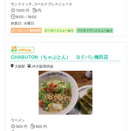
サンドイッチ, コールドプレスジュース
1000 円
円
8:00～18:00
休業日
火曜日
オーガニック食材使用
ビーガンメニューあり
ベジタリアンメニューあり
CHABUTON（ちゃぶとん） ヨドバシ梅田店
大阪駅
JR大阪環状線
ラーメン
500 円
500 円