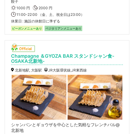
餃子
1000 円
2000 円
11:00-22:00 （金、土、祝全日は23:00）
休業日
施設の休館日に準ずる
ビーガンメニューあり
ベジタリアンメニューあり
Champagne ＆GYOZA BAR スタンドシャン食-
OSAKA北新地-
北新地駅, 大阪駅
JR大阪環状線,JR東西線
シャンパンとギョウザを中心とした気軽なフレンチバル@
北新地