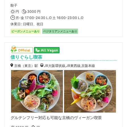
餃子
円
3000 円
月-金 17:00-24:30 L.O 土 16:00-23:00 L.O
休業日
日曜日、祝日
ビーガンメニューあり
ベジタリアンメニューあり
借りぐらし喫茶
京橋（東京）駅
JR大阪環状線,JR東西線,京阪本線
グルテンフリー対応も可能な京橋のヴィーガン喫茶