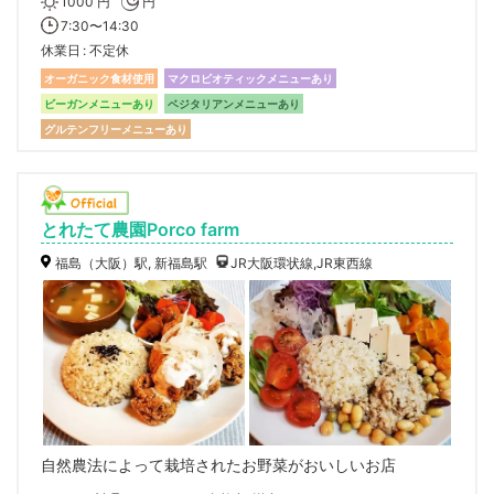
1000 円
円
7:30〜14:30
休業日
不定休
オーガニック食材使用
マクロビオティックメニューあり
ビーガンメニューあり
ベジタリアンメニューあり
グルテンフリーメニューあり
とれたて農園Porco farm
福島（大阪）駅, 新福島駅
JR大阪環状線,JR東西線
自然農法によって栽培されたお野菜がおいしいお店