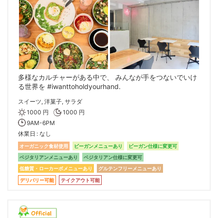
多様なカルチャーがある中で、 みんなが​手をつないでいけ
る世界を #iwanttoholdyourhand.
スイーツ, 洋菓子, サラダ
1000 円
1000 円
9AM-6PM
休業日
なし
オーガニック食材使用
ビーガンメニューあり
ビーガン仕様に変更可
ベジタリアンメニューあり
ベジタリアン仕様に変更可
低糖質・ローカーボメニューあり
グルテンフリーメニューあり
デリバリー可能
テイクアウト可能