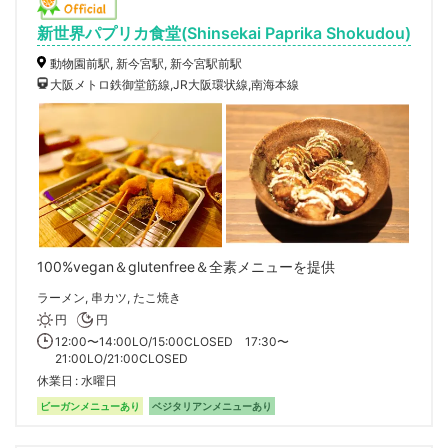
新世界パプリカ食堂(Shinsekai Paprika Shokudou)
動物園前駅, 新今宮駅, 新今宮駅前駅
大阪メトロ鉄御堂筋線,JR大阪環状線,南海本線
100%vegan＆glutenfree＆全素メニューを提供
ラーメン, 串カツ, たこ焼き
円
円
12:00〜14:00LO/15:00CLOSED 17:30〜
21:00LO/21:00CLOSED
休業日
水曜日
ビーガンメニューあり
ベジタリアンメニューあり