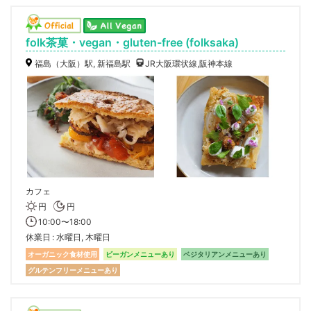
folk茶菓・vegan・gluten-free (folksaka)
福島（大阪）駅, 新福島駅
JR大阪環状線,阪神本線
カフェ
円
円
10:00〜18:00
休業日
水曜日, 木曜日
オーガニック食材使用
ビーガンメニューあり
ベジタリアンメニューあり
グルテンフリーメニューあり