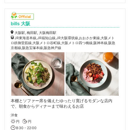
bills 大阪
大阪駅, 梅田駅, 大阪梅田駅
JR東海道本線,JR福知山線,JR大阪環状線,おおさか東線,大阪メト
ロ鉄御堂筋線,大阪メトロ谷町線,大阪メトロ四つ橋線,阪神本線,阪急
京都線,阪急宝塚本線,阪急神戸線
本棚とソファー席を備えたゆったり寛げるモダンな店内
で、朝食からディナーまで味わえるお店
洋食
円
円
8:30 - 22:00