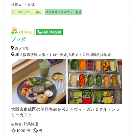
休業日
不定休
ビーガンメニューあり
ベジタリアンメニューあり
ブッダ
森ノ宮駅
JR大阪環状線,大阪メトロ中央線,大阪メトロ長堀鶴見緑地線
大阪市東成区の健康寿命を考えるヴィーガン＆グルテンフ
リーカフェ
自然食, 野菜料理
1000 円
円