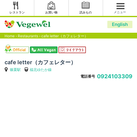
メニュー
レストラン
お買い物
読みもの
English
Home
›
Restaurants
›
cafe letter（カフェレター）
cafe letter（カフェレター）
篠栗駅
福北ゆたか線
0924103309
電話番号