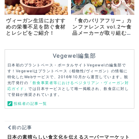
ヴィーガン生活におすす
「食のバリアフリー」カ
めの栄養不足を防ぐ食材
ンファレンス vol.2〜食
とレシピをご紹介！
品メーカーが取り組むべ
きハラールと代替タンパ
ク〜【3月6日】
Vegewel編集部
日本初のプラントベース・ポータルサイトVegewelの編集部で
す！Vegewelはプラントベース（植物性/ヴィーガン）の情報に
特化したWebサービスで、2016年10月から運営しています。観
光庁発行の
「飲食事業者等におけるベジタリアン・ヴィーガン対
応ガイド」
では日本サービスとして唯一掲載され、飲食店に対し
て登録が推奨されています。
投稿者の記事一覧
前の記事
日本の素晴らしい食文化を伝えるスーパーマーケット