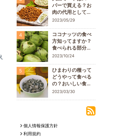
パーで買える？お
肉の代用として取
り入れてみよう
2023/05/29
ココナッツの食べ
4
方知ってますか？
食べられる部分に
ついておさらいし
2023/10/24
え
よう
ひまわりの種って
5
どうやって食べる
の？おいしい食べ
方や栄養素を解説
2023/03/30
個人情報保護方針
利用規約