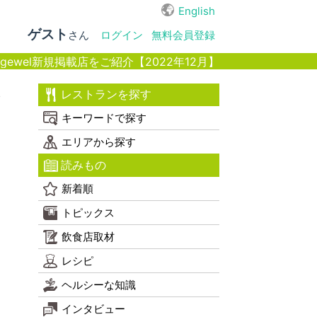
English
ゲスト
さん
ログイン
無料会員登録
wel新規掲載店をご紹介【2022年12月】
キ
レストランを探す
キーワードで探す
エリアから探す
読みもの
新着順
トピックス
飲食店取材
レシピ
ヘルシーな知識
インタビュー