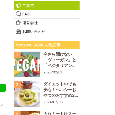
ご案内
FAQ
運営会社
お問い合わせ
Vegewel Style 人気記事
今さら聞けない
1
「ヴィーガン」と
「ベジタリアン」
の違い！
2020/02/01
ダイエット中でも
2
安心！ヘルシーお
やつのおすすめ20
商品
2024/07/03
ン
大豆ミートはスー
3