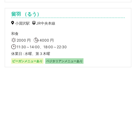
留羽 （るう）
小淵沢駅
JR中央本線
和食
2000 円
4000 円
11:30～14:00、18:00～22:30
休業日
水曜、第３木曜
ビーガンメニューあり
ベジタリアンメニューあり