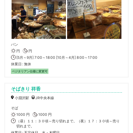
パン
円
円
[5月～9月] 7:00～18:00 [10月～4月] 8:00～17:00
休業日
無休
ベジタリアン仕様に変更可
そばきり 祥香
小淵沢駅
JR中央本線
そば
1000 円
1000 円
（昼）１１：３０頃～売り切れまで。（夜）１７：３０頃～売り
切れまで。
休業日
不定休日 水・木曜日