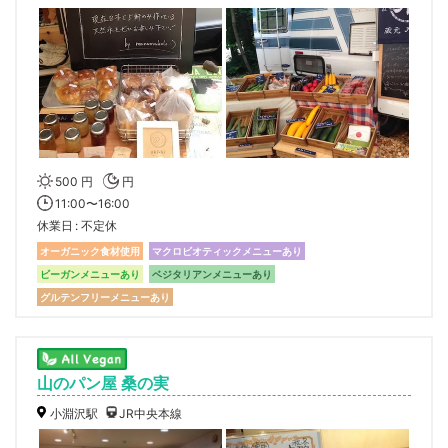
500 円
円
11:00〜16:00
休業日
不定休
オーガニック食材使用
マクロビオティックメニューあり
ビーガンメニューあり
ベジタリアンメニューあり
グルテンフリーメニューあり
山のパン屋 桑の実
小淵沢駅
JR中央本線