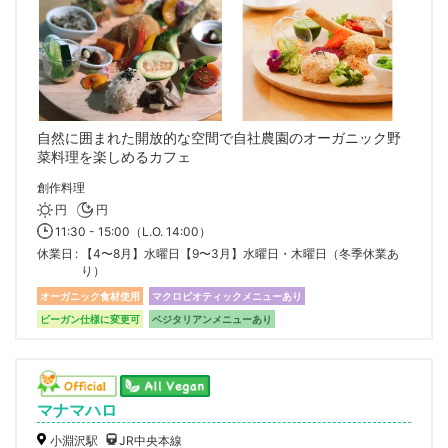
自然に囲まれた開放的な空間で自社農園のオーガニック野
菜料理を楽しめるカフェ
創作料理
円
円
11:30 - 15:00（L.O. 14:00）
休業日
【4〜8月】水曜日【9〜3月】水曜日・木曜日（冬季休業あ
り）
オーガニック食材使用
マクロビオティックメニューあり
ビーガン仕様に変更可
ベジタリアンメニューあり
マナマハロ
小淵沢駅
JR中央本線