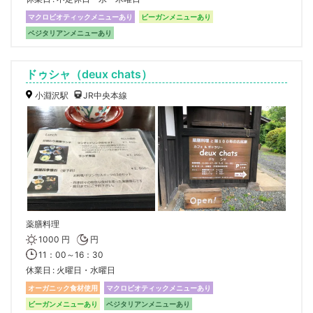
マクロビオティックメニューあり
ビーガンメニューあり
ベジタリアンメニューあり
ドゥシャ（deux chats）
小淵沢駅
JR中央本線
薬膳料理
1000 円
円
11：00～16：30
休業日
火曜日・水曜日
オーガニック食材使用
マクロビオティックメニューあり
ビーガンメニューあり
ベジタリアンメニューあり