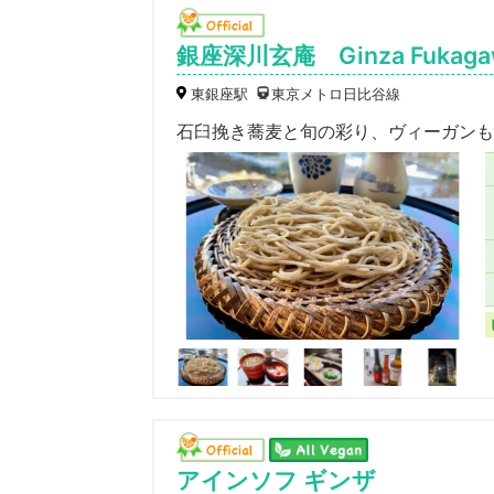
銀座深川玄庵 Ginza Fukaga
東銀座駅
東京メトロ日比谷線
石臼挽き蕎麦と旬の彩り、ヴィーガンも
アインソフ ギンザ