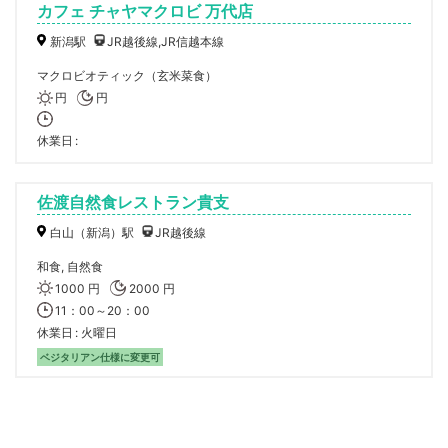
カフェ チャヤマクロビ 万代店
新潟駅
JR越後線,JR信越本線
マクロビオティック（玄米菜食）
円
円
休業日
佐渡自然食レストラン貴支
白山（新潟）駅
JR越後線
和食, 自然食
1000 円
2000 円
11：00～20：00
休業日
火曜日
ベジタリアン仕様に変更可