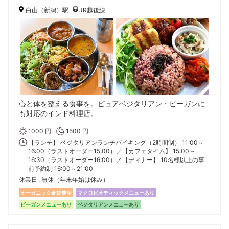
白山（新潟）駅
JR越後線
心と体を整える食事を。ピュアベジタリアン・ビーガンに
も対応のインド料理店。
1000 円
1500 円
【ランチ】 ベジタリアンランチバイキング（2時間制） 11:00～
16:00（ラストオーダー15:00）／【カフェタイム】 15:00～
16:30（ラストオーダー16:00）／【ディナー】 10名様以上の事
前予約制 16:00～21:00
休業日
無休（年末年始は休み）
オーガニック食材使用
マクロビオティックメニューあり
ビーガンメニューあり
ベジタリアンメニューあり