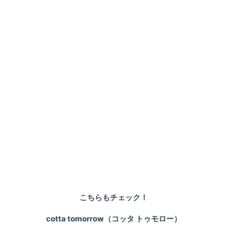
こちらもチェック！
cotta tomorrow（コッタ トゥモロー）