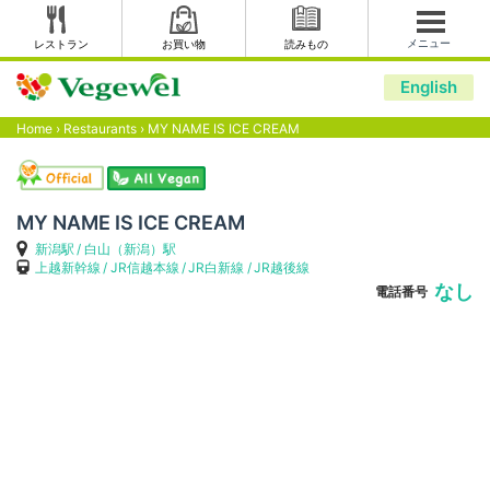
メニュー
レストラン
お買い物
読みもの
English
Home
›
Restaurants
›
MY NAME IS ICE CREAM
MY NAME IS ICE CREAM
新潟駅
白山（新潟）駅
上越新幹線
JR信越本線
JR白新線
JR越後線
なし
電話番号