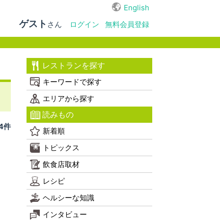
English
ゲスト
さん
ログイン
無料会員登録
レストランを探す
キーワードで探す
エリアから探す
読みもの
 4件
新着順
トピックス
飲食店取材
レシピ
ヘルシーな知識
インタビュー