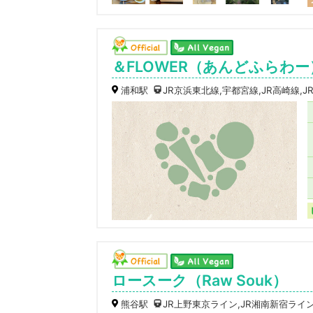
＆FLOWER（あんどふらわー
浦和駅
JR京浜東北線,宇都宮線,JR高崎線,
ロースーク（Raw Souk）
熊谷駅
JR上野東京ライン,JR湘南新宿ライン