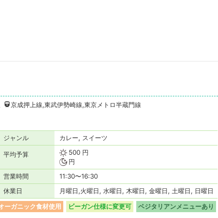
駅
京成押上線,東武伊勢崎線,東京メトロ半蔵門線
ジャンル
カレー, スイーツ
500 円
平均予算
円
営業時間
11:30〜16:30
休業日
月曜日,火曜日, 水曜日, 木曜日, 金曜日, 土曜日, 日曜日
オーガニック食材使用
ビーガン仕様に変更可
ベジタリアンメニューあり