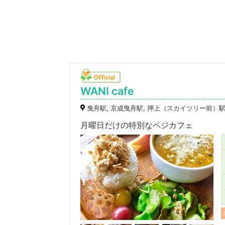
WANI cafe
曳舟駅, 京成曳舟駅, 押上（スカイツリー前）
月曜日だけの特別なベジカフェ