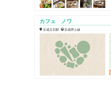
カフェ ノワ
京成立石駅
京成押上線