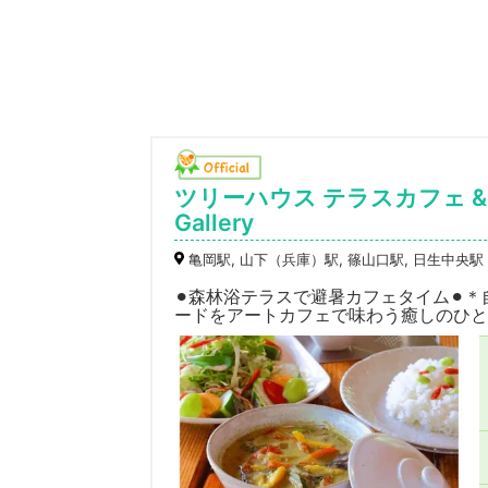
ツリーハウス テラスカフェ & ギャラ
Gallery
亀岡駅, 山下（兵庫）駅, 篠山口駅, 日生中央駅
⚫︎森林浴テラスで避暑カフェタイム⚫
ードをアートカフェで味わう癒しのひと