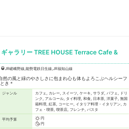
リー TREE HOUSE Terrace Cafe &
JR嵯峨野線,能勢電鉄日生線,JR福知山線
︎＊自然の風と緑のやさしさに包まれ心も体もよろこぶヘルシーフ
とき＊
ジャンル
カフェ, カレー, スイーツ, ケーキ, サラダ, パフェ, ドリ
ンク, アルコール, タイ料理, 和食, 日本茶, 洋菓子, 無国
籍料理, 紅茶, コーヒー, イタリア料理・イタリアン, カ
フェ・喫茶, 喫茶店, フレンチ, パスタ
円
平均予算
円