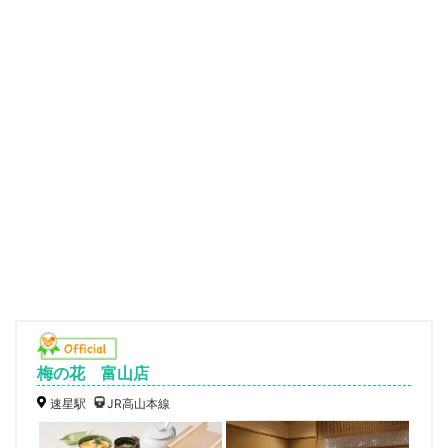
梅の花 富山店
速星駅
JR高山本線