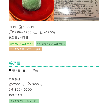
円
1000 円
12:00～19:30（土日は～19:00）
休業日
水曜日
ビーガンメニューあり
ベジタリアンメニューあり
グルテンフリーメニューあり
笹乃雪
鶯谷駅
JR山手線
豆腐料理
2000 円
5000 円
11:30～20:00
休業日
月
ベジタリアンメニューあり