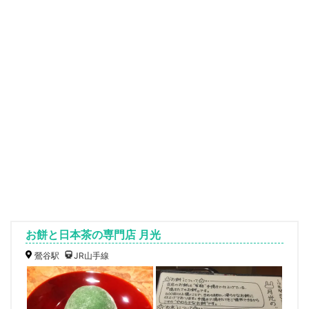
お餅と日本茶の専門店 月光
鶯谷駅
JR山手線