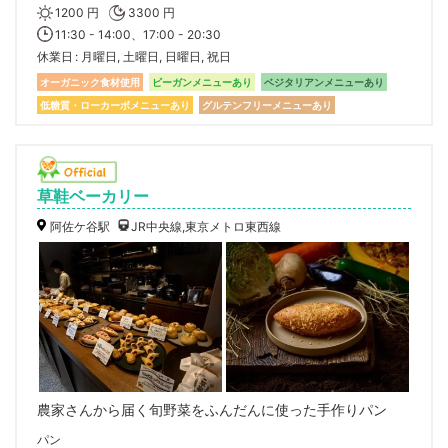
1200 円
3300 円
11:30 - 14:00、17:00 - 20:30
休業日
月曜日, 土曜日, 日曜日, 祝日
オーガニック食材使用
ビーガンメニューあり
ベジタリアンメニューあり
低糖質・ローカーボメニューあり
グルテンフリーメニューあり
草鞋ベーカリー
阿佐ケ谷駅
JR中央線,東京メトロ東西線
農家さんから届く旬野菜をふんだんに使った手作りパン
パン