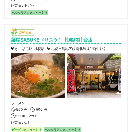
休業日
不定休
ベジタリアンメニューあり
麺屋SASUKE（サスケ） 札幌時計台店
さっぽろ駅, 札幌駅
札幌市営地下鉄南北線,JR函館本線
ラーメン
500 円
500 円
11:00〜22:00
休業日
なし
ビーガンメニューあり
ベジタリアンメニューあり