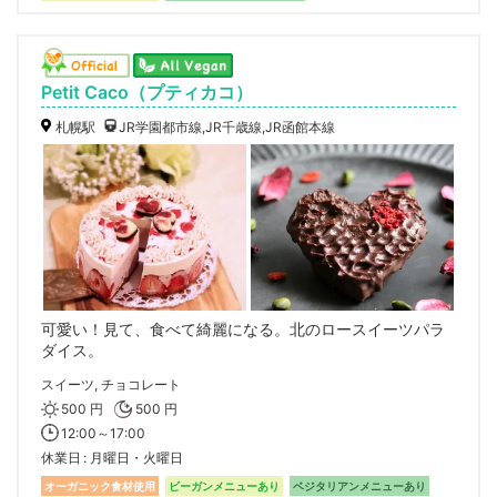
Petit Caco（プティカコ）
札幌駅
JR学園都市線,JR千歳線,JR函館本線
可愛い！見て、食べて綺麗になる。北のロースイーツパラ
ダイス。
スイーツ, チョコレート
500 円
500 円
12:00～17:00
休業日
月曜日・火曜日
オーガニック食材使用
ビーガンメニューあり
ベジタリアンメニューあり