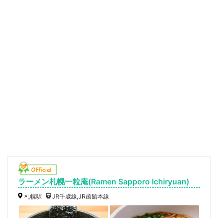
ラーメン札幌一粒庵(Ramen Sapporo Ichiryuan)
札幌駅
JR千歳線,JR函館本線