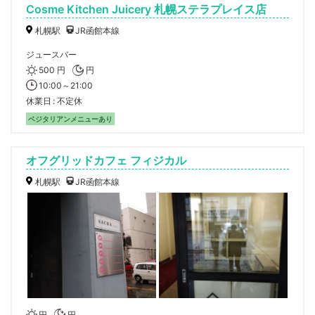
Cosme Kitchen Juicery 札幌ステラプレイス店
札幌駅
JR函館本線
ジュースバー
500 円
円
10:00～21:00
休業日
不定休
ベジタリアンメニューあり
オフグリッドカフェ フィジカル
札幌駅
JR函館本線
円
円