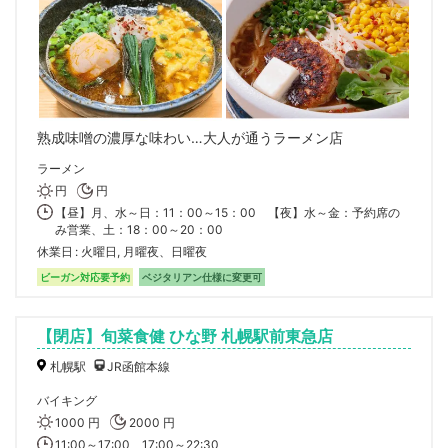
熟成味噌の濃厚な味わい…大人が通うラーメン店
ラーメン
円
円
【昼】月、水～日：11：00～15：00 【夜】水～金：予約席の
み営業、土：18：00～20：00
休業日
火曜日, 月曜夜、日曜夜
ビーガン対応要予約
ベジタリアン仕様に変更可
【閉店】旬菜食健 ひな野 札幌駅前東急店
札幌駅
JR函館本線
バイキング
1000 円
2000 円
11:00～17:00、17:00～22:30