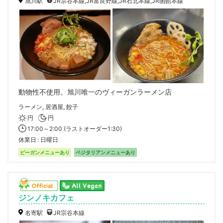
旭川駅
JR宗谷本線,JR富良野線,JR石北本線,JR函館本線
動物性不使用。旭川唯一のヴィーガンラーメン店
ラーメン, 居酒屋, 餃子
円
円
17:00～2:00 (ラストオーダー1:30)
休業日
日曜日
ビーガンメニューあり
ベジタリアンメニューあり
ジンノキカフェ
名寄駅
JR宗谷本線