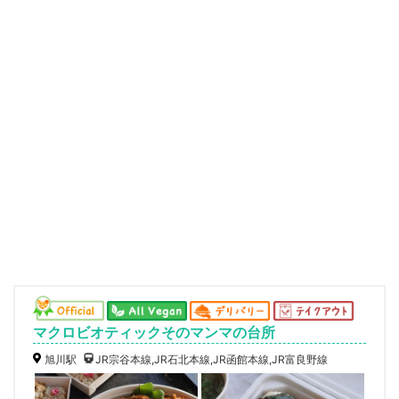
マクロビオティックそのマンマの台所
旭川駅
JR宗谷本線,JR石北本線,JR函館本線,JR富良野線