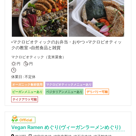
▫️マクロビオティックのお弁当・おやつ ▫️マクロビオティッ
クの教室 ▫️自然食品と雑貨
マクロビオティック（玄米菜食）
円
円
休業日
不定休
オーガニック食材使用
マクロビオティックメニューあり
ビーガンメニューあり
ベジタリアンメニューあり
デリバリー可能
テイクアウト可能
Vegan Ramen めぐり(ヴィーガンラーメンめぐり)