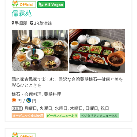
儒霖苑
手原駅
JR草津線
隠れ家古民家で楽しむ、贅沢な台湾薬膳懐石—健康と美を
彩るひとときを
懐石・会席料理, 薬膳料理
円
円
月曜日, 火曜日, 水曜日, 木曜日, 日曜日, 祝日
休業日
オーガニック食材使用
ビーガンメニューあり
ベジタリアンメニューあり