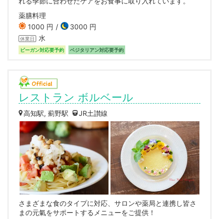
れる季節に合わせたケアをお食事に取り入れています。
薬膳料理
1000 円
3000 円
水
休業日
ビーガン対応要予約
ベジタリアン対応要予約
レストラン ボルベール
高知駅, 薊野駅
JR土讃線
さまざまな食のタイプに対応、サロンや薬局と連携し皆さ
まの元氣をサポートするメニューをご提供！