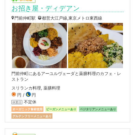
お招き屋・ディデアン
門前仲町駅
都営大江戸線,東京メトロ東西線
門前仲町にあるアーユルヴェーダと薬膳料理のカフェ・レ
ストラン
スリランカ料理, 薬膳料理
円
円
不定休
休業日
オーガニック食材使用
ビーガンメニューあり
ベジタリアンメニューあり
グルテンフリーメニューあり