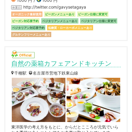
1000 円
1000 円
http://twitter.com/gavysetagaya
休業日
オーガニック食材使用
ビーガンメニューあり
ビーガン仕様に変更可
ビーガン対応要予約
ベジタリアンメニューあり
ベジタリアン仕様に変更可
ベジタリアン対応要予約
低糖質・ローカーボメニューあり
グルテンフリーメニューあり
自然の薬箱カフェアンドキッチン
千種駅
名古屋市営地下鉄東山線
東洋医学の考え方をもとに、からだとこころが元気でいら