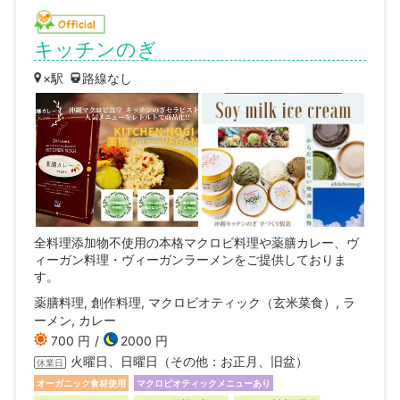
キッチンのぎ
×駅
路線なし
全料理添加物不使用の本格マクロビ料理や薬膳カレー、ヴ
ィーガン料理・ヴィーガンラーメンをご提供しておりま
す。
薬膳料理, 創作料理, マクロビオティック（玄米菜食）, ラ
ーメン, カレー
700 円
2000 円
火曜日、日曜日（その他：お正月、旧盆）
休業日
オーガニック食材使用
マクロビオティックメニューあり