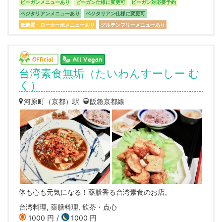
ビーガンメニューあり
ビーガン仕様に変更可
ビーガン対応要予約
ベジタリアンメニューあり
ベジタリアン仕様に変更可
低糖質・ローカーボメニューあり
グルテンフリーメニューあり
台湾素食無垢（たいわんすーしー む
く）
河原町（京都）駅
阪急京都線
体も心も元気になる！薬膳香る台湾素食のお店。
台湾料理, 薬膳料理, 飲茶・点心
1000 円
1000 円