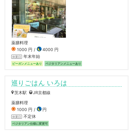
薬膳料理
1000 円
4000 円
年末年始
休業日
ビーガンメニューあり
ベジタリアンメニューあり
巡りごはん いろは
茨木駅
JR京都線
薬膳料理
1000 円
円
不定休
休業日
ベジタリアン仕様に変更可