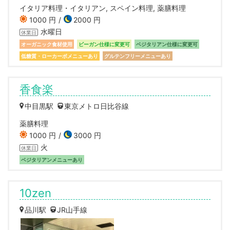
イタリア料理・イタリアン, スペイン料理, 薬膳料理
1000 円
2000 円
水曜日
休業日
オーガニック食材使用
ビーガン仕様に変更可
ベジタリアン仕様に変更可
低糖質・ローカーボメニューあり
グルテンフリーメニューあり
香食楽
中目黒駅
東京メトロ日比谷線
薬膳料理
1000 円
3000 円
火
休業日
ベジタリアンメニューあり
10zen
品川駅
JR山手線