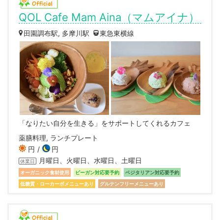
QOL Cafe Mam Aina（マムアイナ）
田園調布駅, 多摩川駅
東急東横線
「なりたい自分を生きる」をサポートしてくれるカフェ
薬膳料理, ランチプレート
円
円
月曜日、火曜日、水曜日、土曜日
休業日
オーガニック食材使用
ビーガン対応要予約
ベジタリアン対応要予約
低糖質・ローカーボメニューあり
グルテンフリーメニューあり