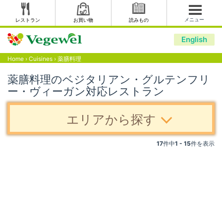
メニュー
レストラン
お買い物
読みもの
English
Home
›
Cuisines
›
薬膳料理
薬膳料理のベジタリアン・グルテンフリ
ー・ヴィーガン対応レストラン
エリアから探す
17
件中
1 - 15
件を表示