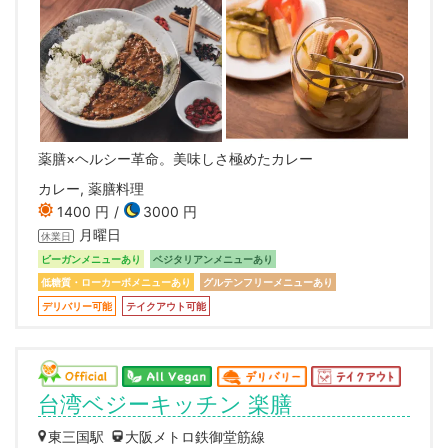
薬膳×ヘルシー革命。美味しさ極めたカレー
カレー, 薬膳料理
1400 円
3000 円
月曜日
休業日
ビーガンメニューあり
ベジタリアンメニューあり
低糖質・ローカーボメニューあり
グルテンフリーメニューあり
デリバリー可能
テイクアウト可能
台湾ベジーキッチン 楽膳
東三国駅
大阪メトロ鉄御堂筋線