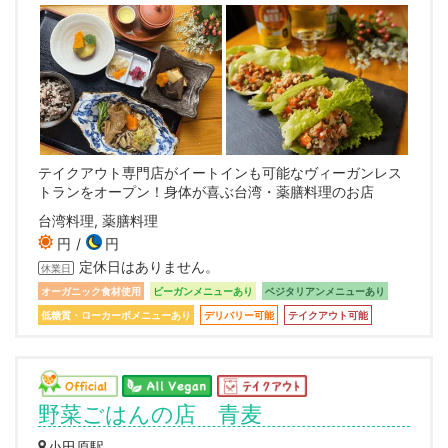
テイクアウト専門店がイートインも可能なヴィーガンレス
トランをオープン！身体が喜ぶ台湾・薬膳料理のお店
台湾料理, 薬膳料理
円
円
定休日はありません。
休業日
オーガニック食材使用
ビーガンメニューあり
ベジタリアンメニューあり
低糖質・ローカーボメニューあり
デリバリー可能
テイクアウト可能
野菜ごはんの店 青麦
小田原駅