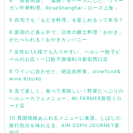
4
「医食同源」「薬膳」をベースにした、ヴィー
ガン中華料理。RoseShanghai－ローズ上海－
5
自宅でも「もどき料理」を楽しめるって本当？
6
新宿のど真ん中で、日本の郷土料理「おやき」
がたべられる！おやきカンパニー
7
女性お1人様でも入りやすい、ヘルシー餃子ビ
ールのお店！一口餃子酒場BLG新宿西口店
8
ワインに合わせた、絶品自然食。slowfood&
wine KiboKo
9
見て楽しく、食べて美味しい！野菜たっぷりの
ヘルシーカフェメニュー。Mr.FARMER新宿ミロ
ード店
10
異国情緒あふれるメニューに食器。しばしの
旅行気分を味わえる。AIN SOPH.JOURNEY新
宿店