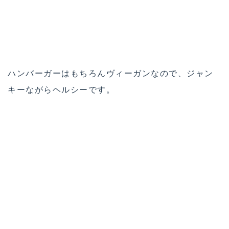
JR 新宿駅東口からすぐ、歌舞伎町に位置するこちら
のお店は、外国人も多く訪れます。
他にも、ヴィーガンチーズを使った「マカロニチー
ズ」や「ブリトーボール」など、ビールにマッチし
お腹にたまるメニューが揃っています！
店舗情報はこちら
アインソフの取材記事はこちら
いかがでしたか？
新宿駅の大きさは、世界でもトップクラス。さらに