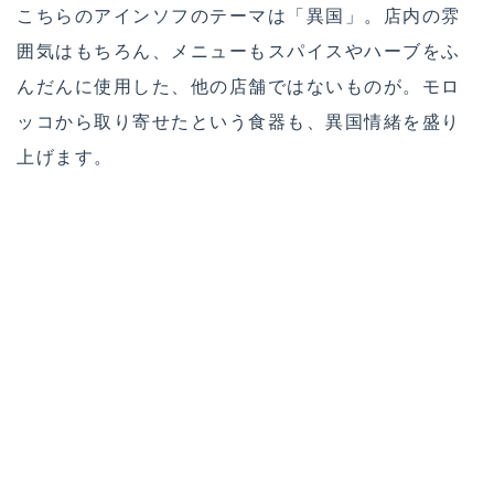
こちらのアインソフのテーマは「異国」。店内の雰
囲気はもちろん、メニューもスパイスやハーブをふ
んだんに使用した、他の店舗ではないものが。モロ
ッコから取り寄せたという食器も、異国情緒を盛り
上げます。
人気は「グリーンカレー」。ランチライムは、高原
サラダパフェまたはベジタブルスープがセットで税
抜1,800円。
また、アインソフ名物メニューの「天上のヴィーガ
ンパンケーキ（税抜1,500円）」も。