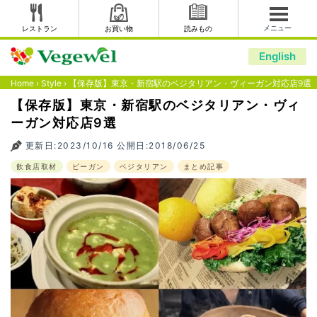
メニュー
レストラン
お買い物
読みもの
English
Home
›
Style
›
【保存版】東京・新宿駅のベジタリアン・ヴィーガン対応店9選
【保存版】東京・新宿駅のベジタリアン・ヴィ
ーガン対応店9選
更新日:2023/10/16 公開日:2018/06/25
飲食店取材
ビーガン
ベジタリアン
まとめ記事