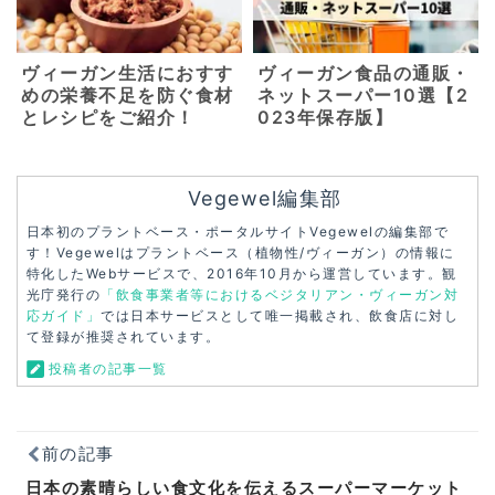
ヴィーガン生活におすす
ヴィーガン食品の通販・
めの栄養不足を防ぐ食材
ネットスーパー10選【2
とレシピをご紹介！
023年保存版】
Vegewel編集部
日本初のプラントベース・ポータルサイトVegewelの編集部で
す！Vegewelはプラントベース（植物性/ヴィーガン）の情報に
特化したWebサービスで、2016年10月から運営しています。観
光庁発行の
「飲食事業者等におけるベジタリアン・ヴィーガン対
応ガイド」
では日本サービスとして唯一掲載され、飲食店に対し
て登録が推奨されています。
投稿者の記事一覧
前の記事
日本の素晴らしい食文化を伝えるスーパーマーケット