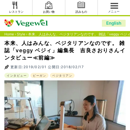
メニュー
レストラン
お買い物
読みもの
English
Home
›
Style
›
本来、人はみんな、ベジタリアンなのです。 雑誌「veggy ベ
本来、人はみんな、ベジタリアンなのです。 雑
誌「veggy ベジィ」編集長 吉良さおりさんイ
ンタビュー≪前編≫
更新日:2019/02/01 公開日:2018/02/17
インタビュー
ビーガン
ベジタリアン