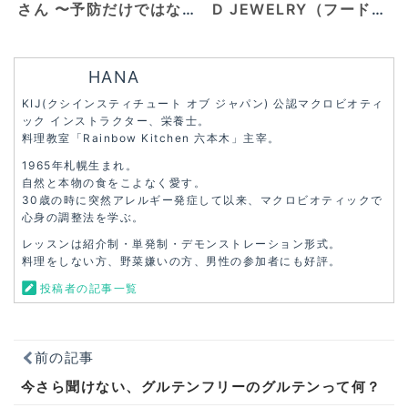
さん 〜予防だけではな
D JEWELRY（フードジ
い最善の食事法を追求し
ュエリー） ≪後編≫
て〜
HANA
KIJ(クシインスティチュート オブ ジャパン) 公認マクロビオティ
ック インストラクター、栄養士。
料理教室「Rainbow Kitchen 六本木」主宰。
1965年札幌生まれ。
自然と本物の食をこよなく愛す。
30歳の時に突然アレルギー発症して以来、マクロビオティックで
心身の調整法を学ぶ。
レッスンは紹介制・単発制・デモンストレーション形式。
料理をしない方、野菜嫌いの方、男性の参加者にも好評。
投稿者の記事一覧
前の記事
今さら聞けない、グルテンフリーのグルテンって何？