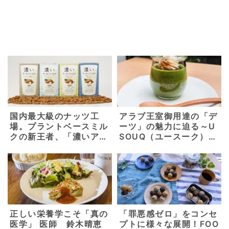
国内最大級のナッツ工
アラブ王室御用達の「デ
場。プラントベースミル
ーツ」の魅力に迫る～U
クの新王者、「濃いアー
SOUQ（ユースーク）イ
モンドミルク」工場見学
ンタビュー～【読者プレ
レポ！【筑波乳業】
ゼントあり！】
正しい栄養学こそ「真の
「罪悪感ゼロ」をコンセ
医学」 医師 鈴木晴恵
プトに様々な展開！FOO