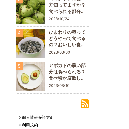
方知ってますか？
食べられる部分に
ついておさらいし
2023/10/24
よう
ひまわりの種って
4
どうやって食べる
の？おいしい食べ
方や栄養素を解説
2023/03/30
アボカドの黒い部
5
分は食べられる？
食べ頃か腐敗して
いるかの判断ポイ
2023/08/10
ント
個人情報保護方針
利用規約