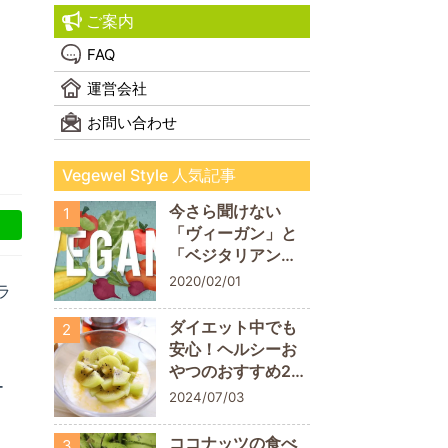
ご案内
FAQ
運営会社
お問い合わせ
Vegewel Style 人気記事
今さら聞けない
1
「ヴィーガン」と
「ベジタリアン」
の違い！
2020/02/01
ラ
ダイエット中でも
2
安心！ヘルシーお
やつのおすすめ20
ー
商品
2024/07/03
ココナッツの食べ
3