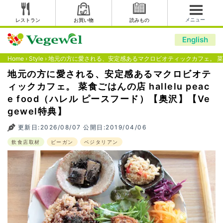
メニュー
レストラン
お買い物
読みもの
English
Home
›
Style
›
地元の方に愛される、安定感あるマクロビオティックカフェ。 菜食ごはんの
地元の方に愛される、安定感あるマクロビオテ
ィックカフェ。 菜食ごはんの店 hallelu peac
e food（ハレル ピースフード）【奥沢】【Ve
gewel特典】
更新日:2026/08/07 公開日:2019/04/06
飲食店取材
ビーガン
ベジタリアン