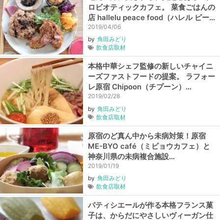
ロビオティックカフェ。 菜食ごはんの
店 hallelu peace food（ハレル ピー
スフード）【奥沢】【Vegewel特典】
2019/04/06
by
角田みどり
飲食店取材
本格中華シェフ監修の新しいチャイニ
ーズファストフードの提案。 ラフォー
レ原宿 Chipoon（チプーン）
【Vegewel特典】
2019/02/28
by
角田みどり
飲食店取材
原宿のど真ん中から未病対策！原宿
ME-BYO café（ミビョウカフェ）と
神奈川県の未病複合施設
BIOTOPIA（ビオトピア）
2019/01/19
by
角田みどり
飲食店取材
パティシエールが作る本格フランス菓
子は、からだにやさしいヴィーガン仕