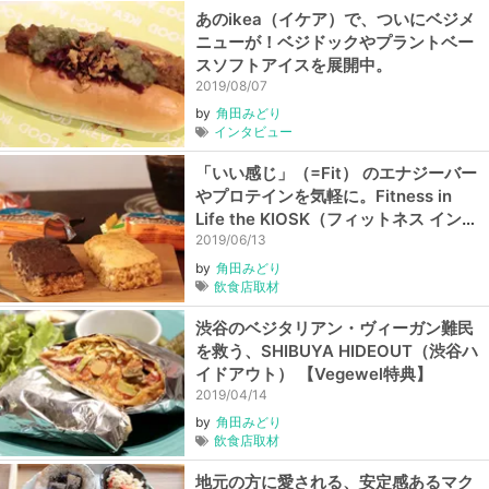
あのikea（イケア）で、ついにベジメ
ニューが！ベジドックやプラントベー
スソフトアイスを展開中。
2019/08/07
by
角田みどり
インタビュー
「いい感じ」（=Fit） のエナジーバー
やプロテインを気軽に。Fitness in
Life the KIOSK（フィットネス イン
ライフ ザ キオスク）【駒場東大前】
2019/06/13
by
角田みどり
飲食店取材
渋谷のベジタリアン・ヴィーガン難民
を救う、SHIBUYA HIDEOUT（渋谷ハ
イドアウト） 【Vegewel特典】
2019/04/14
by
角田みどり
飲食店取材
地元の方に愛される、安定感あるマク