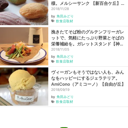
様。メルシーサンク 【新百合ケ丘】
【Vegewel特典】
2018/11/28
by
角田みどり
飲食店取材
挽きたてそば粉のグルテンフリーガレ
ットで、気軽にたっぷり野菜とそばの
栄養補給を。ガレットスタンド【神谷
町】【Vegewel特典】
2018/11/05
by
角田みどり
飲食店取材
ヴィーガンもそうではない人も、みん
なをハッピーにするジェラテリア。
AmiCono（アミコーノ）【自由が丘】
2018/09/19
by
角田みどり
飲食店取材