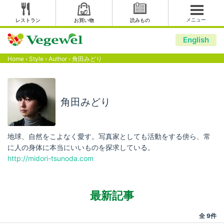
メニュー
レストラン
お買い物
読みもの
English
Home
›
Style
›
Author
›
角田みどり
角田みどり
地球、自然をこよなく愛す。写真家としても活動をする傍ら、常
に人の身体に本当にいいものを探求している。
http://midori-tsunoda.com
最新記事
全 9件