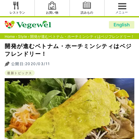
メニュー
レストラン
お買い物
読みもの
English
Home
›
Style
›
開発が進むベトナム・ホーチミンシティはベジフレンドリー！
開発が進むベトナム・ホーチミンシティはベジ
フレンドリー！
公開日:2020/03/11
最新トピックス