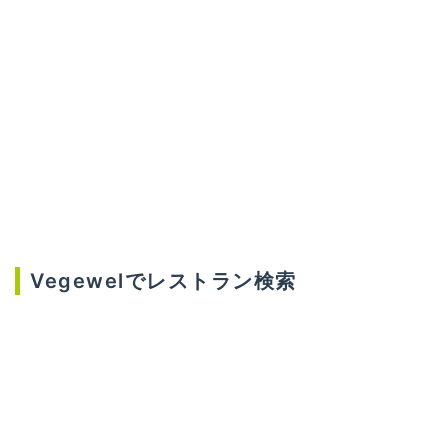
Vegewelでレストラン検索
Vegewelは、ベジタリアン・オーガニック・グルテ
ンフリーなど、あなたの食のライフスタイルに合わ
せてレストランを検索できるWebサイトです。