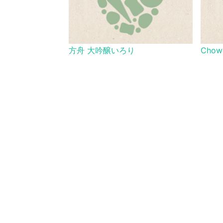
方舟 大吟醸いろり
Chow