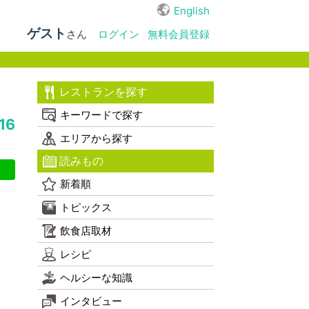
English
ゲスト
さん
ログイン
無料会員登録
レストランを探す
キーワードで探す
16
エリアから探す
読みもの
新着順
トピックス
飲食店取材
レシピ
ヘルシーな知識
インタビュー