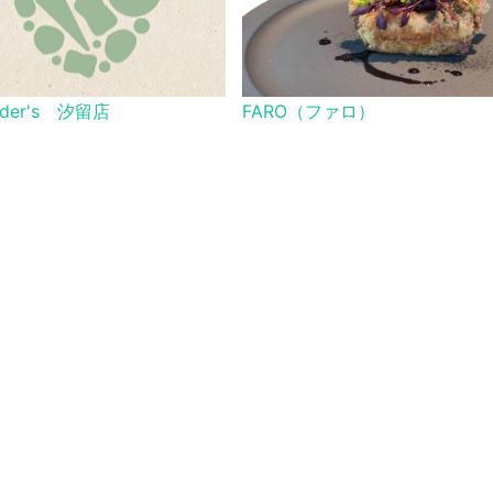
der's 汐留店
FARO（ファロ）