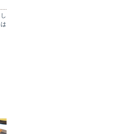
まし
には